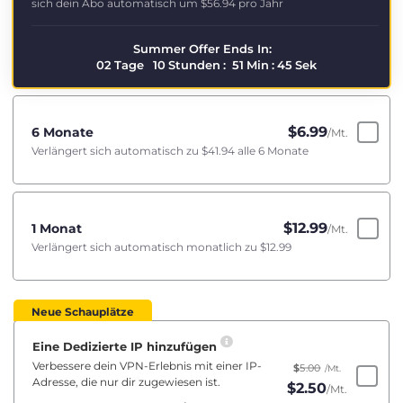
sich dein Abo automatisch um
$56.94
pro Jahr
Summer Offer Ends In:
02
Tage
10
Stunden
:
51
Min
:
45
Sek
$
6.99
6 Monate
/Mt.
Verlängert sich automatisch zu
$41.94
alle 6 Monate
$
12.99
1 Monat
/Mt.
Verlängert sich automatisch monatlich zu
$12.99
Neue Schauplätze
Eine Dedizierte IP hinzufügen
Verbessere dein VPN-Erlebnis mit einer IP-
$
5.00
/Mt.
Adresse, die nur dir zugewiesen ist.
$
2.50
/Mt.