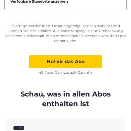
Verfügbare Standorte anzeigen
*Beträge werden in US Dollar angezeigt. Je nach deinem Land
können Steuern anfallen. Alle Rabatte spiegeln eine Preissenkung
basierend auf dem aktuellen monatlichen Servicepreis von
$
12.99
pro
Monat wider.
Hol dir das Abo
45-Tage-Geld-zurück-Garantie
Schau, was in allen Abos
enthalten ist