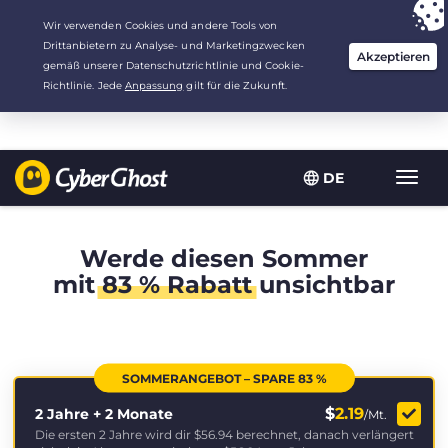
Deine Wahl:
Der beste Deal
für 2.1666666666667 Jahre zu $
2.19
/Monat
DE
Navig
umsch
Werde diesen Sommer
mit
83 % Rabatt
unsichtbar
SOMMERANGEBOT – SPARE 83 %
$
2.19
2 Jahre + 2 Monate
/Mt.
Die ersten 2 Jahre wird dir
$56.94
berechnet, danach verlängert