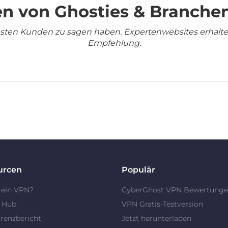
n von Ghosties & Branche
densten Kunden zu sagen haben. Expertenwebsites erhalt
Empfehlung.
urcen
Populär
 ein VPN?
CyberGhost VPN Bewertung
y Hub
VPN Gratis-Testversion
renzbericht
Jetzt herunterladen