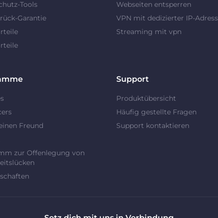
chutz-Tools
Webseiten entsperren
rück-Garantie
VPN mit dedizierter IP-Adres
teile
Streaming mit vpn
teile
ramme
Support
es
Produktübersicht
cers
Häufig gestellte Fragen
einen Freund
Support kontaktieren
t
mm zur Offenlegung von
eitslücken
schaften
Setz dich mit uns in Verbindung