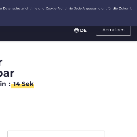
Anmelden
DE
r
bar
in
:
13
Sek