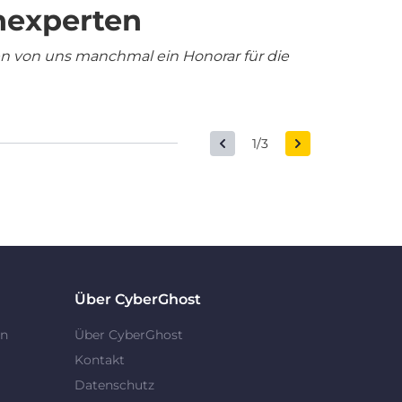
nexperten
en von uns manchmal ein Honorar für die
1/3
Über CyberGhost
en
Über CyberGhost
Kontakt
Datenschutz