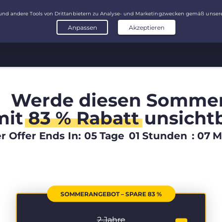
Werde diesen Somme
mit
83 % Rabatt
unsicht
 Offer Ends In:
05
Tage
01
Stunden
:
07
M
SOMMERANGEBOT – SPARE 83 %
2 Jahre