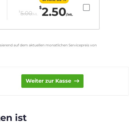
2.50
$
$
5.00
/Mt.
/Mt.
asierend auf dem aktuellen monatlichen Servicepreis von
Weiter zur Kasse
en ist