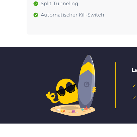
Split-Tunneling
Automatischer Kill-Switch
L