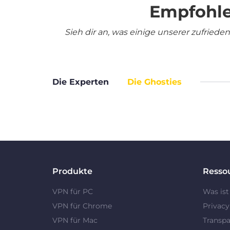
Empfohle
Sieh dir an, was einige unserer zufrie
Die Experten
Die Ghosties
Produkte
Resso
VPN für PC
Was ist
VPN für Chrome
Privac
VPN für Mac
Transpa