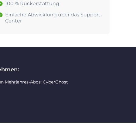
100 % Rückerstattung
Einfache Abwicklung über das Support-
Center
nehmen:
en Mehrjahres-Abos: CyberGhost