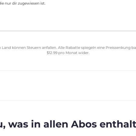
ie nur dir zugewiesen ist.
 Land können Steuern anfallen. Alle Rabatte spiegeln eine Preissenkung b
$
12.99
pro Monat wider.
, was in allen Abos enthalt