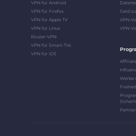
VPN für Android
Datens
VPN für Firefox
Geld-zu
VPN für Apple TV
VPN-Vor
VPN für Linux
VPN-Vor
Router-VPN
VPN für Smart-TVs
Prog
VPN für iOS
Affiliat
Influen
Werbe 
Freihei
Progra
Sicherh
Partner