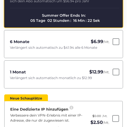
sich dein Abo automatisch um
$56.94
pro Jahr
Summer Offer Ends In:
05
Tage
02
Stunden
:
16
Min
:
22
Sek
$
6.99
6 Monate
/Mt.
Verlängert sich automatisch zu
$41.94
alle 6 Monate
$
12.99
1 Monat
/Mt.
Verlängert sich automatisch monatlich zu
$12.99
Neue Schauplätze
Eine Dedizierte IP hinzufügen
Verbessere dein VPN-Erlebnis mit einer IP-
$
5.00
/Mt.
Adresse, die nur dir zugewiesen ist.
$
2.50
/Mt.