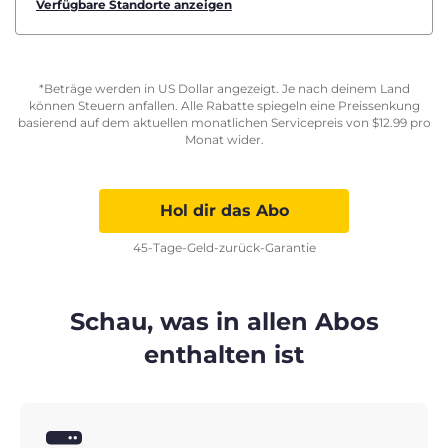
Verfügbare Standorte anzeigen
*Beträge werden in US Dollar angezeigt. Je nach deinem Land
können Steuern anfallen. Alle Rabatte spiegeln eine Preissenkung
basierend auf dem aktuellen monatlichen Servicepreis von
$
12.99
pro
Monat wider.
Hol dir das Abo
45-Tage-Geld-zurück-Garantie
Schau, was in allen Abos
enthalten ist