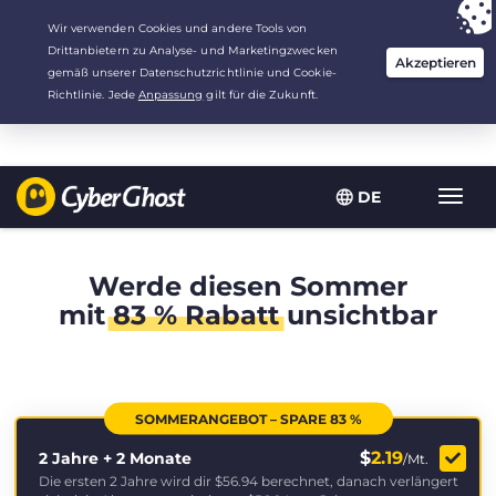
Deine Wahl:
Der beste Deal
für 2.1666666666667 Jahre zu $
2.19
/Monat
DE
Navig
umsch
Werde diesen Sommer
mit
83 % Rabatt
unsichtbar
SOMMERANGEBOT – SPARE 83 %
$
2.19
2 Jahre + 2 Monate
/Mt.
Die ersten 2 Jahre wird dir
$56.94
berechnet, danach verlängert