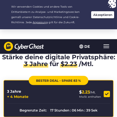
Deine Wahl:
Der beste Deal
für 3.3333333333333 Jahre zu $
2.23
/Monat
DE
Navig
umsch
Stärke deine digitale Privatsphäre:
3 Jahre
für
$
2.23
/Mtl.
BESTER DEAL – SPARE 83 %
3 Jahre
$
2.23
/Mt.
+ 4 Monate
MwSt. enthalten
Begrenzte Zeit:
17
Stunden
:
06
Min
:
39
Sek