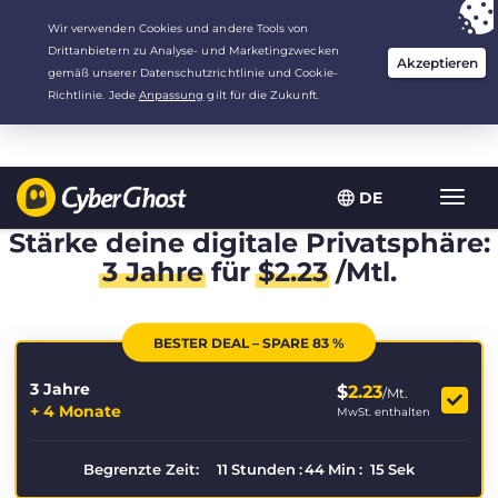
Deine Wahl:
Der beste Deal
für 3.3333333333333 Jahre zu $
2.23
/Monat
DE
Navig
umsch
Stärke deine digitale Privatsphäre:
3 Jahre
für
$
2.23
/Mtl.
BESTER DEAL – SPARE 83 %
3 Jahre
$
2.23
/Mt.
+ 4 Monate
MwSt. enthalten
Begrenzte Zeit:
11
Stunden
:
44
Min
:
15
Sek