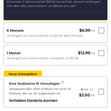
Die ersten 2 Jahre wird dir
$56.94
berechnet, danach verlängert
sich dein Abo automatisch um
$56.94
pro Jahr
$
6.99
6 Monate
/Mt.
Verlängert sich automatisch zu
$41.94
alle 6 Monate
$
12.99
1 Monat
/Mt.
Verlängert sich automatisch monatlich zu
$12.99
Neue Schauplätze
Eine Dedizierte IP hinzufügen
Verbessere dein VPN-Erlebnis mit einer IP-
$
5.00
/Mt.
Adresse, die nur dir zugewiesen ist.
$
2.50
/Mt.
Verfügbare Standorte anzeigen