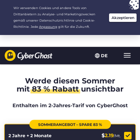
Deine Wahl:
Der beste Deal
für 2.1666666666667 Jahre zu $
2.19
/Monat
DE
Navig
umsch
Werde diesen Sommer
mit
83 % Rabatt
unsichtbar
Enthalten im 2-Jahres-Tarif von CyberGhost
SOMMERANGEBOT – SPARE 83 %
$
2.19
2 Jahre + 2 Monate
/Mt.