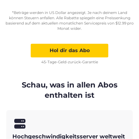
*Beträge werden in US Dollar angezeigt. Je nach deinem Land
können Steuern anfallen. Alle Rabatte spiegeln eine Preissenkung
basierend auf dem aktuellen monatlichen Servicepreis von
$
12.99
pro
Monat wider.
Hol dir das Abo
45-Tage-Geld-zurück-Garantie
Schau, was in allen Abos
enthalten ist
Hochgeschwindigkeitsserver weltweit