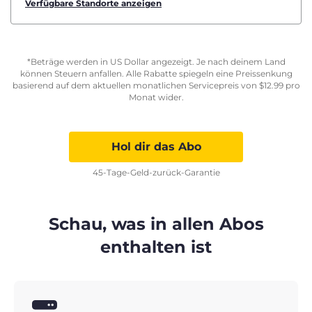
Verfügbare Standorte anzeigen
*Beträge werden in US Dollar angezeigt. Je nach deinem Land
können Steuern anfallen. Alle Rabatte spiegeln eine Preissenkung
basierend auf dem aktuellen monatlichen Servicepreis von
$
12.99
pro
Monat wider.
Hol dir das Abo
45-Tage-Geld-zurück-Garantie
Schau, was in allen Abos
enthalten ist