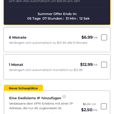
sich dein Abo automatisch um
$56.94
pro Jahr
Summer Offer Ends In:
05
Tage
07
Stunden
:
31
Min
:
12
Sek
$
6.99
6 Monate
/Mt.
Verlängert sich automatisch zu
$41.94
alle 6 Monate
$
12.99
1 Monat
/Mt.
Verlängert sich automatisch monatlich zu
$12.99
Neue Schauplätze
Eine Dedizierte IP hinzufügen
Verbessere dein VPN-Erlebnis mit einer IP-
$
5.00
/Mt.
Adresse, die nur dir zugewiesen ist.
$
2.50
/Mt.