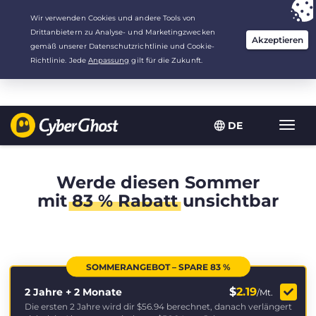
Deine Wahl:
Der beste Deal
für 2.1666666666667 Jahre zu $
2.19
/Monat
DE
Navig
umsch
Werde diesen Sommer
mit
83 % Rabatt
unsichtbar
SOMMERANGEBOT – SPARE 83 %
$
2.19
2 Jahre + 2 Monate
/Mt.
Die ersten 2 Jahre wird dir
$56.94
berechnet, danach verlängert