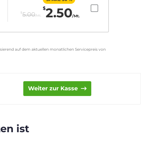
2.50
$
$
5.00
/Mt.
/Mt.
asierend auf dem aktuellen monatlichen Servicepreis von
Weiter zur Kasse
en ist