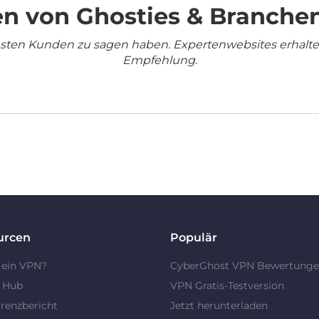
n von Ghosties & Branche
densten Kunden zu sagen haben. Expertenwebsites erhalt
Empfehlung.
urcen
Populär
 ein VPN?
CyberGhost VPN Bewertung
y Hub
VPN Gratis-Testversion
renzbericht
Jetzt herunterladen