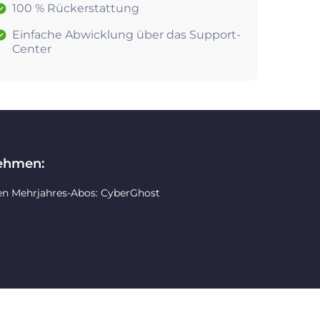
100 % Rückerstattung
Einfache Abwicklung über das Support-
Center
nehmen:
en Mehrjahres-Abos: CyberGhost