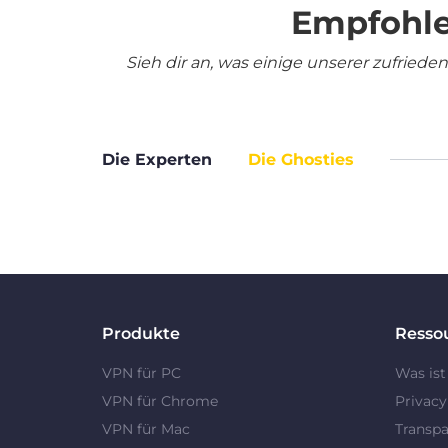
Empfohle
Sieh dir an, was einige unserer zufrie
Die Experten
Die Ghosties
Produkte
Resso
VPN für PC
Was ist
VPN für Chrome
Privac
VPN für Mac
Transpa