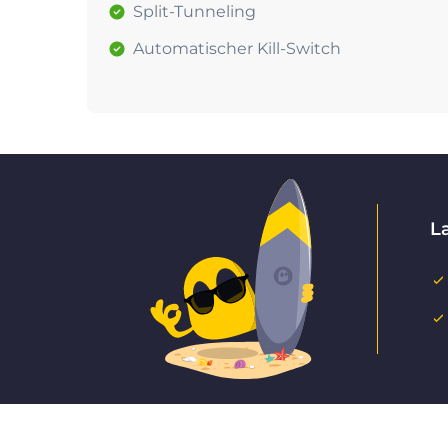
Split-Tunneling
Automatischer Kill-Switch
L