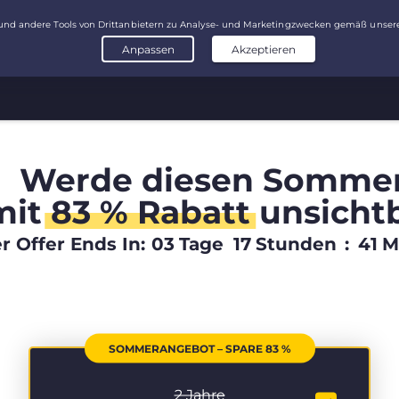
Werde diesen Somme
mit
83 % Rabatt
unsicht
 Offer Ends In:
03
Tage
17
Stunden
:
41
M
SOMMERANGEBOT – SPARE 83 %
2 Jahre