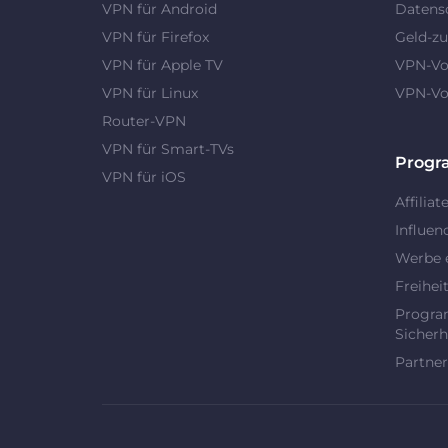
VPN für Android
Datens
VPN für Firefox
Geld-zu
VPN für Apple TV
VPN-Vor
VPN für Linux
VPN-Vor
Router-VPN
VPN für Smart-TVs
Prog
VPN für iOS
Affiliat
Influen
Werbe 
Freihei
Progra
Sicherh
Partner