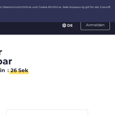
Anmelden
DE
r
bar
in
:
25
Sek