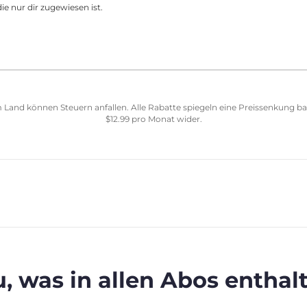
ie nur dir zugewiesen ist.
 Land können Steuern anfallen. Alle Rabatte spiegeln eine Preissenkung b
$
12.99
pro Monat wider.
, was in allen Abos enthalt