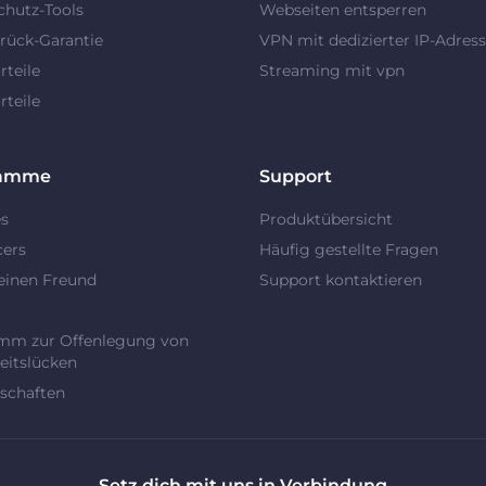
chutz-Tools
Webseiten entsperren
rück-Garantie
VPN mit dedizierter IP-Adres
teile
Streaming mit vpn
teile
ramme
Support
es
Produktübersicht
cers
Häufig gestellte Fragen
einen Freund
Support kontaktieren
t
mm zur Offenlegung von
eitslücken
schaften
Setz dich mit uns in Verbindung