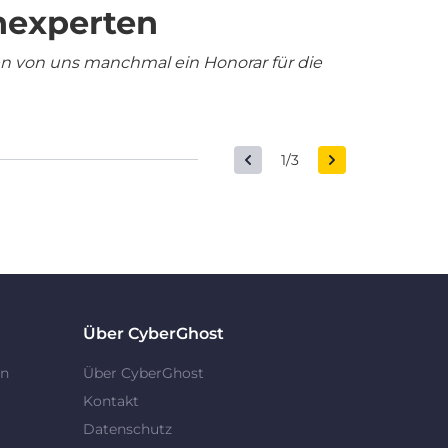
nexperten
en von uns manchmal ein Honorar für die
1/3
Über CyberGhost
en
Über CyberGhost
Kontakt
Datenschutz