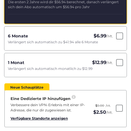
Die ersten 2 Jahre wird dir
$56.94
berechnet, danach verlängert
sich dein Abo automatisch um
$56.94
pro Jahr
$
6.99
6 Monate
/Mt.
Verlängert sich automatisch zu
$41.94
alle 6 Monate
$
12.99
1 Monat
/Mt.
Verlängert sich automatisch monatlich zu
$12.99
Neue Schauplätze
Eine Dedizierte IP hinzufügen
Verbessere dein VPN-Erlebnis mit einer IP-
$
5.00
/Mt.
Adresse, die nur dir zugewiesen ist.
$
2.50
/Mt.
Verfügbare Standorte anzeigen