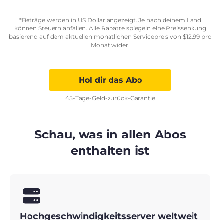
*Beträge werden in US Dollar angezeigt. Je nach deinem Land
können Steuern anfallen. Alle Rabatte spiegeln eine Preissenkung
basierend auf dem aktuellen monatlichen Servicepreis von
$
12.99
pro
Monat wider.
Hol dir das Abo
45-Tage-Geld-zurück-Garantie
Schau, was in allen Abos
enthalten ist
Hochgeschwindigkeitsserver weltweit