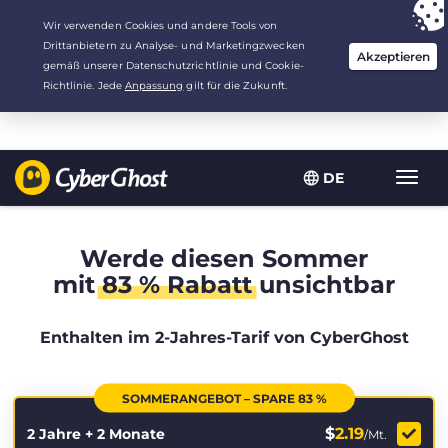
Deine Wahl:
Der beste Deal
für 2.1666666666667 Jahre zu $
2.19
/Monat
DE
Navig
umsch
Werde diesen Sommer
mit
83 % Rabatt
unsichtbar
Enthalten im 2-Jahres-Tarif von CyberGhost
SOMMERANGEBOT – SPARE 83 %
$
2.19
2 Jahre + 2 Monate
/Mt.