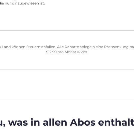
ie nur dir zugewiesen ist.
 Land können Steuern anfallen. Alle Rabatte spiegeln eine Preissenkung b
$
12.99
pro Monat wider.
, was in allen Abos enthalt