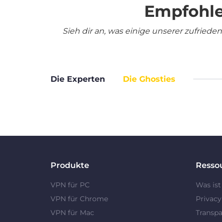
Empfohle
Sieh dir an, was einige unserer zufrie
Die Experten
Die Ghosties
Produkte
Resso
VPN für PC
Was ist
VPN für Chrome
Privac
VPN für Mac
Transpa