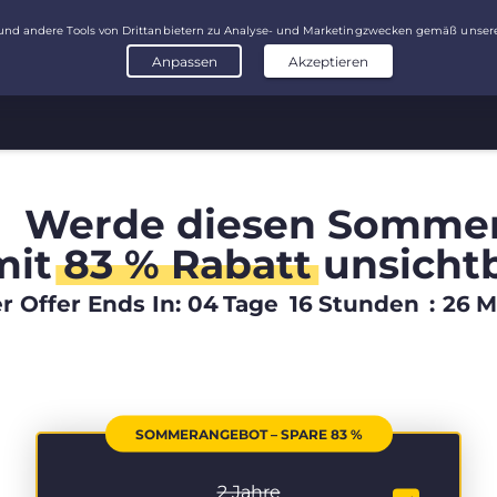
Werde diesen Somme
mit
83 % Rabatt
unsicht
 Offer Ends In:
04
Tage
16
Stunden
:
26
M
SOMMERANGEBOT – SPARE 83 %
2 Jahre