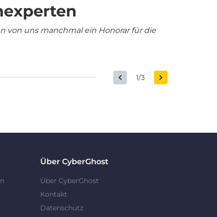
nexperten
en von uns manchmal ein Honorar für die
1/3
Über CyberGhost
en
Über CyberGhost
Kontakt
Datenschutz