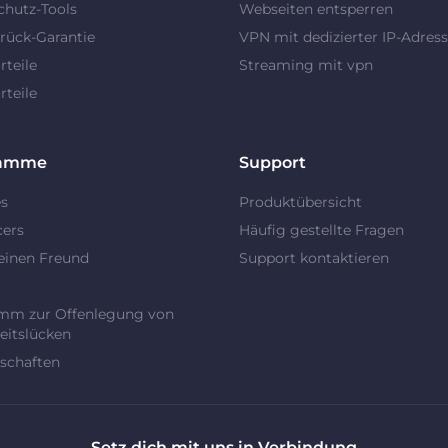
chutz-Tools
Webseiten entsperren
rück-Garantie
VPN mit dedizierter IP-Adres
teile
Streaming mit vpn
teile
ramme
Support
es
Produktübersicht
cers
Häufig gestellte Fragen
einen Freund
Support kontaktieren
t
mm zur Offenlegung von
eitslücken
schaften
Setz dich mit uns in Verbindung