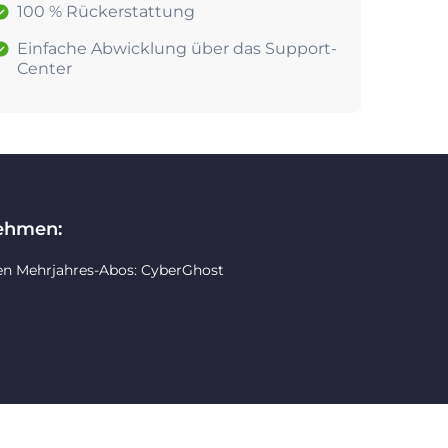
100 % Rückerstattung
Einfache Abwicklung über das Support-
Center
nehmen:
en Mehrjahres-Abos: CyberGhost