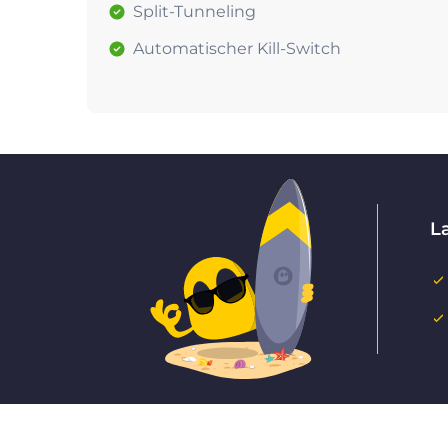
Split-Tunneling
Automatischer Kill-Switch
L