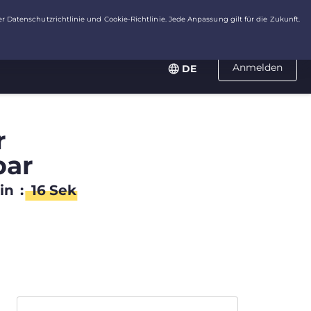
Anmelden
DE
r
bar
in
:
15
Sek