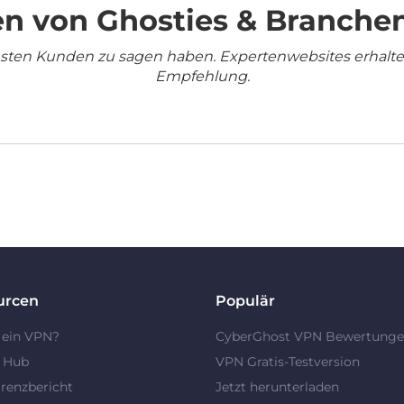
n von Ghosties & Branche
densten Kunden zu sagen haben. Expertenwebsites erhalt
Empfehlung.
urcen
Populär
 ein VPN?
CyberGhost VPN Bewertung
y Hub
VPN Gratis-Testversion
renzbericht
Jetzt herunterladen