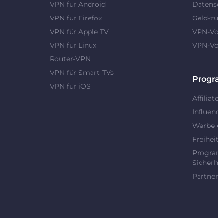
VPN für Android
Datens
VPN für Firefox
Geld-zu
VPN für Apple TV
VPN-Vor
VPN für Linux
VPN-Vor
Router-VPN
VPN für Smart-TVs
Prog
VPN für iOS
Affiliat
Influen
Werbe 
Freihei
Progra
Sicherh
Partner