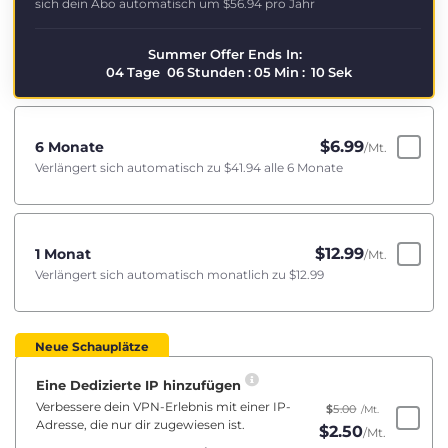
sich dein Abo automatisch um
$56.94
pro Jahr
Summer Offer Ends In:
04
Tage
06
Stunden
:
05
Min
:
10
Sek
$
6.99
6 Monate
/Mt.
Verlängert sich automatisch zu
$41.94
alle 6 Monate
$
12.99
1 Monat
/Mt.
Verlängert sich automatisch monatlich zu
$12.99
Neue Schauplätze
Eine Dedizierte IP hinzufügen
Verbessere dein VPN-Erlebnis mit einer IP-
$
5.00
/Mt.
Adresse, die nur dir zugewiesen ist.
$
2.50
/Mt.