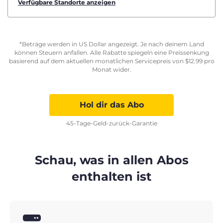
Verfügbare Standorte anzeigen
*Beträge werden in US Dollar angezeigt. Je nach deinem Land
können Steuern anfallen. Alle Rabatte spiegeln eine Preissenkung
basierend auf dem aktuellen monatlichen Servicepreis von
$
12.99
pro
Monat wider.
Hol dir das Abo
45-Tage-Geld-zurück-Garantie
Schau, was in allen Abos
enthalten ist