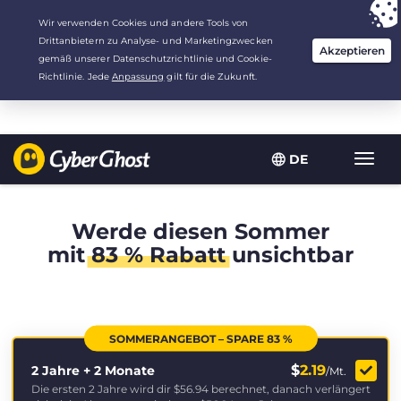
Deine Wahl:
Der beste Deal
für 2.1666666666667 Jahre zu $
2.19
/Monat
DE
Navig
umsch
Werde diesen Sommer
mit
83 % Rabatt
unsichtbar
SOMMERANGEBOT – SPARE 83 %
$
2.19
2 Jahre + 2 Monate
/Mt.
Die ersten 2 Jahre wird dir
$56.94
berechnet, danach verlängert