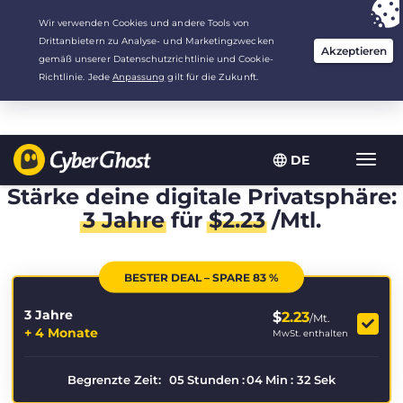
Deine Wahl:
Der beste Deal
für 3.3333333333333 Jahre zu $
2.23
/Monat
DE
Navig
umsch
Stärke deine digitale Privatsphäre:
3 Jahre
für
$
2.23
/Mtl.
BESTER DEAL – SPARE 83 %
3 Jahre
$
2.23
/Mt.
+ 4 Monate
MwSt. enthalten
Begrenzte Zeit:
05
Stunden
:
04
Min
:
32
Sek