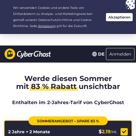
Deine Wahl:
Der beste Deal
für 2.1666666666667 Jahre zu $
2.19
/Monat
Anmelden
DE
Werde diesen Sommer
mit
83 % Rabatt
unsichtbar
Enthalten im 2-Jahres-Tarif von CyberGhost
SOMMERANGEBOT – SPARE 83 %
$
2.19
2 Jahre + 2 Monate
/Mt.