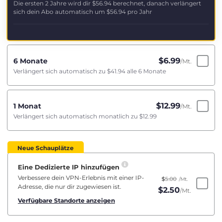
Die ersten 2 Jahre wird dir
$56.94
berechnet, danach verlängert
sich dein Abo automatisch um
$56.94
pro Jahr
$
6.99
6 Monate
/Mt.
Verlängert sich automatisch zu
$41.94
alle 6 Monate
$
12.99
1 Monat
/Mt.
Verlängert sich automatisch monatlich zu
$12.99
Neue Schauplätze
Eine Dedizierte IP hinzufügen
Verbessere dein VPN-Erlebnis mit einer IP-
$
5.00
/Mt.
Adresse, die nur dir zugewiesen ist.
$
2.50
/Mt.
Verfügbare Standorte anzeigen