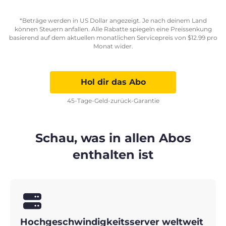
*Beträge werden in US Dollar angezeigt. Je nach deinem Land
können Steuern anfallen. Alle Rabatte spiegeln eine Preissenkung
basierend auf dem aktuellen monatlichen Servicepreis von
$
12.99
pro
Monat wider.
Hol dir das Abo
45-Tage-Geld-zurück-Garantie
Schau, was in allen Abos
enthalten ist
Hochgeschwindigkeitsserver weltweit