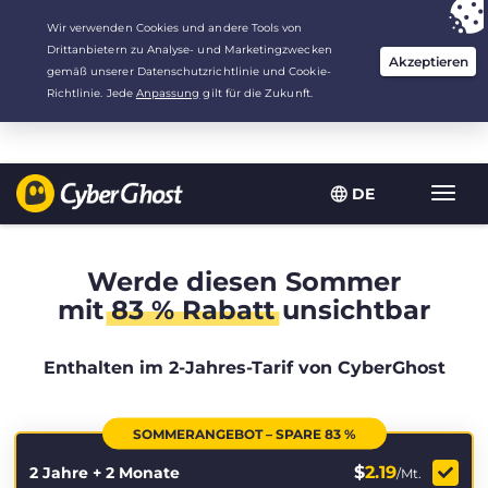
Deine Wahl:
Der beste Deal
für 2.1666666666667 Jahre zu $
2.19
/Monat
DE
Navig
umsch
Werde diesen Sommer
mit
83 % Rabatt
unsichtbar
Enthalten im 2-Jahres-Tarif von CyberGhost
SOMMERANGEBOT – SPARE 83 %
$
2.19
2 Jahre + 2 Monate
/Mt.