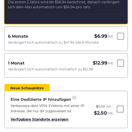
Die ersten 2 Jahre wird dir
$56.94
berechnet, danach verlängert
sich dein Abo automatisch um
$56.94
pro Jahr
$
6.99
6 Monate
/Mt.
Verlängert sich automatisch zu
$41.94
alle 6 Monate
$
12.99
1 Monat
/Mt.
Verlängert sich automatisch monatlich zu
$12.99
Neue Schauplätze
Eine Dedizierte IP hinzufügen
Verbessere dein VPN-Erlebnis mit einer IP-
$
5.00
/Mt.
Adresse, die nur dir zugewiesen ist.
$
2.50
/Mt.
Verfügbare Standorte anzeigen