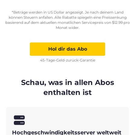
*Beträge werden in US Dollar angezeigt. Je nach deinem Land
können Steuern anfallen. Alle Rabatte spiegeln eine Preissenkung
basierend auf dem aktuellen monatlichen Servicepreis von
$
12.99
pro
Monat wider.
Hol dir das Abo
45-Tage-Geld-zurück-Garantie
Schau, was in allen Abos
enthalten ist
Hochgeschwindigkeitsserver weltweit