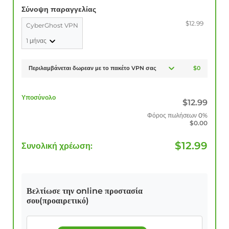
Σύνοψη παραγγελίας
$12.99
CyberGhost VPN
1 μήνας
Περιλαμβάνεται δωρεαν με το πακέτο VPN σας
$0
Υποσύνολο
$
12.99
Φόρος πωλήσεων
0%
$
0.00
$
12.99
Συνολική χρέωση:
Βελτίωσε την online προστασία
σου(προαιρετικό)