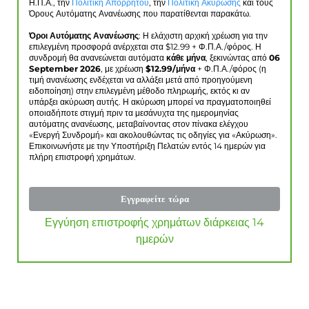
Η.Π.Α., την
Πολιτική Απορρήτου
, την
Πολιτική Ακύρωσης
και τους
Όρους Αυτόματης Ανανέωσης που παρατίθενται παρακάτω.
Όροι Αυτόματης Ανανέωσης
: Η ελάχιστη αρχική χρέωση για την
επιλεγμένη προσφορά ανέρχεται στα $
12.99
+ Φ.Π.Α./φόρος. Η
συνδρομή θα ανανεώνεται αυτόματα
κάθε μήνα
, ξεκινώντας από
06
September 2026
, με χρέωση
$
12.99
/μήνα
+ Φ.Π.Α./φόρος (η
τιμή ανανέωσης ενδέχεται να αλλάξει μετά από προηγούμενη
ειδοποίηση) στην επιλεγμένη μέθοδο πληρωμής, εκτός κι αν
υπάρξει ακύρωση αυτής. Η ακύρωση μπορεί να πραγματοποιηθεί
οποιαδήποτε στιγμή πριν τα μεσάνυχτα της ημερομηνίας
αυτόματης ανανέωσης, μεταβαίνοντας στον πίνακα ελέγχου
«Ενεργή Συνδρομή» και ακολουθώντας τις οδηγίες για «Ακύρωση».
Επικοινωνήστε με την Υποστήριξη Πελατών εντός 14 ημερών για
πλήρη επιστροφή χρημάτων.
Εγγραφείτε τώρα
Εγγύηση επιστροφής χρημάτων διάρκειας 14
ημερών