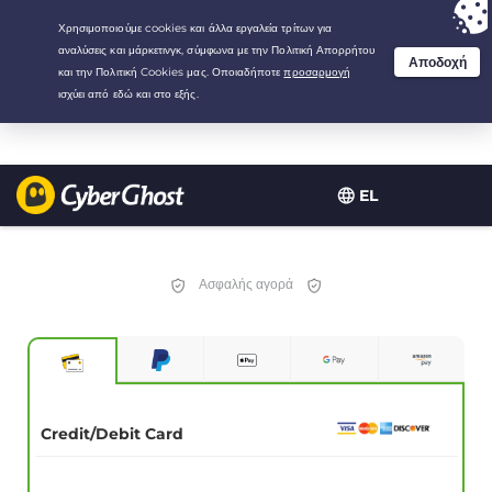
Your choice:
The Best Deal
for 2.1666666666667-years at $
2.19
/month
EL
Ασφαλής αγορά
Credit/Debit Card