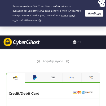
Your choice:
The Best Deal
for 2.1666666666667-years at $
2.19
/month
EL
Ασφαλής αγορά
Credit/Debit Card