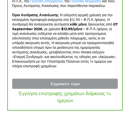
Η.Π.Α., την
Πολιτική Απορρήτου
, την
Πολιτική Ακύρωσης
και τους
Όρους Αυτόματης Ανανέωσης που παρατίθενται παρακάτω.
Όροι Αυτόματης Ανανέωσης
: Η ελάχιστη αρχική χρέωση για την
επιλεγμένη προσφορά ανέρχεται στα $
12.99
+ Φ.Π.Α./φόρος. Η
συνδρομή θα ανανεώνεται αυτόματα
κάθε μήνα
, ξεκινώντας από
07
September 2026
, με χρέωση
$
12.99
/μήνα
+ Φ.Π.Α./φόρος (η
τιμή ανανέωσης ενδέχεται να αλλάξει μετά από προηγούμενη
ειδοποίηση) στην επιλεγμένη μέθοδο πληρωμής, εκτός κι αν
υπάρξει ακύρωση αυτής. Η ακύρωση μπορεί να πραγματοποιηθεί
οποιαδήποτε στιγμή πριν τα μεσάνυχτα της ημερομηνίας
αυτόματης ανανέωσης, μεταβαίνοντας στον πίνακα ελέγχου
«Ενεργή Συνδρομή» και ακολουθώντας τις οδηγίες για «Ακύρωση».
Επικοινωνήστε με την Υποστήριξη Πελατών εντός 14 ημερών για
πλήρη επιστροφή χρημάτων.
Εγγραφείτε τώρα
Εγγύηση επιστροφής χρημάτων διάρκειας 14
ημερών