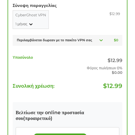
Σύνοψη παραγγελίας
$12.99
CyberGhost VPN
1 μήνας
Περιλαμβάνεται δωρεαν με το πακέτο VPN σας
$0
Υποσύνολο
$
12.99
Φόρος πωλήσεων
0%
$
0.00
$
12.99
Συνολική χρέωση:
Βελτίωσε την online προστασία
σου(προαιρετικό)