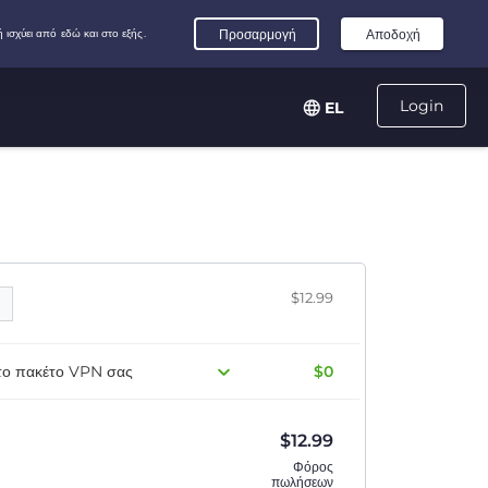
Login
EL
$12.99
 το πακέτο VPN σας
$0
$
12.99
Φόρος
πωλήσεων