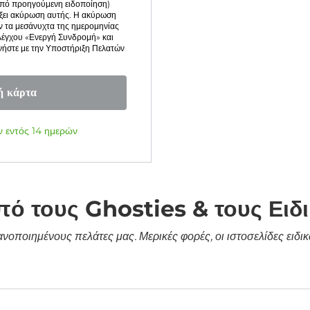
 από προηγούμενη ειδοποίηση)
ρξει ακύρωση αυτής. Η ακύρωση
ν τα μεσάνυχτα της ημερομηνίας
λέγχου «Ενεργή Συνδρομή» και
νήστε με την Υποστήριξη Πελατών
ή κάρτα
 εντός 14 ημερών
πό τους Ghosties & τους Ειδ
κανοποιημένους πελάτες μας. Μερικές φορές, οι ιστοσελίδες ει