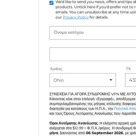
We'd like to send you news, offers and tips
products. Untick here if you'd prefer not to
emails. You can unsubscribe at any time usin
our
Privacy Policy
for details.
Όνομα κατόχου
Κράτος
ΤΚ
ΣΥΝΕΧΕΙΑ ΓΙΑ ΑΓΟΡΑ ΣΥΝΔΡΟΜΗΣ VPN ΜΕ ΑΥΤ
Κάνοντας κλικ στην επιλογή «Εγγραφή», αποδέχομαι
συμπεριλαμβανομένης της ρήτρας επίλυσης διαφορώ
διαιτησία για κατοίκους των Η.Π.Α., την
Πολιτική Απ
και τους Όρους Αυτόματης Ανανέωσης που παρατίθε
Όροι Αυτόματης Ανανέωσης
: Η ελάχιστη αρχική χρ
ανέρχεται στα $
12.99
+ Φ.Π.Α./φόρος. Η συνδρομή θ
μήνα
, ξεκινώντας από
06 September 2026
, με χρ