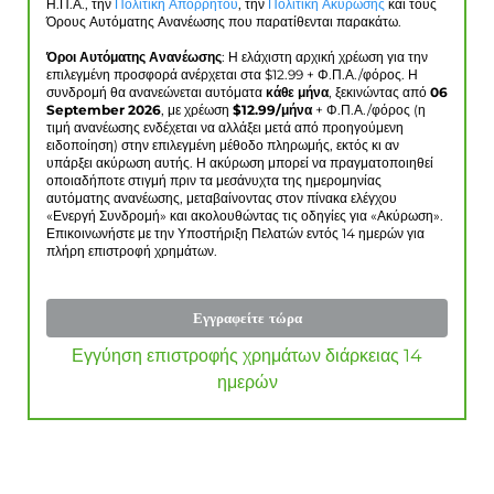
Η.Π.Α., την
Πολιτική Απορρήτου
, την
Πολιτική Ακύρωσης
και τους
Όρους Αυτόματης Ανανέωσης που παρατίθενται παρακάτω.
Όροι Αυτόματης Ανανέωσης
: Η ελάχιστη αρχική χρέωση για την
επιλεγμένη προσφορά ανέρχεται στα $
12.99
+ Φ.Π.Α./φόρος. Η
συνδρομή θα ανανεώνεται αυτόματα
κάθε μήνα
, ξεκινώντας από
06
September 2026
, με χρέωση
$
12.99
/μήνα
+ Φ.Π.Α./φόρος (η
τιμή ανανέωσης ενδέχεται να αλλάξει μετά από προηγούμενη
ειδοποίηση) στην επιλεγμένη μέθοδο πληρωμής, εκτός κι αν
υπάρξει ακύρωση αυτής. Η ακύρωση μπορεί να πραγματοποιηθεί
οποιαδήποτε στιγμή πριν τα μεσάνυχτα της ημερομηνίας
αυτόματης ανανέωσης, μεταβαίνοντας στον πίνακα ελέγχου
«Ενεργή Συνδρομή» και ακολουθώντας τις οδηγίες για «Ακύρωση».
Επικοινωνήστε με την Υποστήριξη Πελατών εντός 14 ημερών για
πλήρη επιστροφή χρημάτων.
Εγγραφείτε τώρα
Εγγύηση επιστροφής χρημάτων διάρκειας 14
ημερών