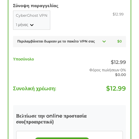
Σύνοψη παραγγελίας
$12.99
CyberGhost VPN
1 μήνας
Περιλαμβάνεται δωρεαν με το πακέτο VPN σας
$0
Υποσύνολο
$
12.99
Φόρος πωλήσεων
0%
$
0.00
$
12.99
Συνολική χρέωση:
Βελτίωσε την online προστασία
σου(προαιρετικό)