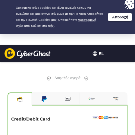
Your choice:
The Best Deal
for 2.1666666666667-years at $
2.19
/month
EL
Ασφαλής αγορά
Credit/Debit Card