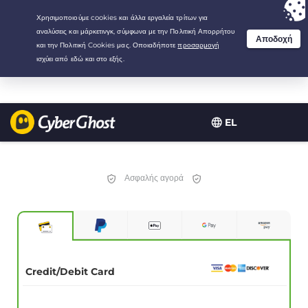
Your choice:
The Best Deal
for 3.3333333333333-years at $
2.23
/month
EL
Ασφαλής αγορά
Credit/Debit Card