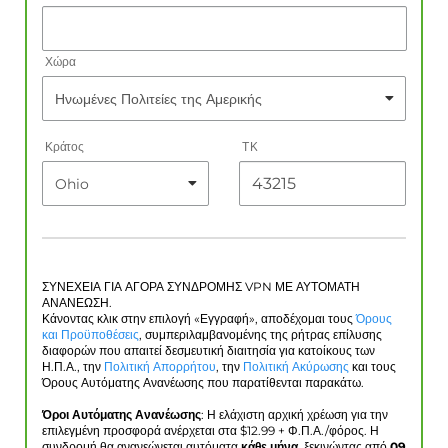
Χώρα
Κράτος
ΤΚ
ΣΥΝΕΧΕΙΑ ΓΙΑ ΑΓΟΡΑ ΣΥΝΔΡΟΜΗΣ VPN ΜΕ ΑΥΤΟΜΑΤΗ
ΑΝΑΝΕΩΣΗ.
Κάνοντας κλικ στην επιλογή «Εγγραφή», αποδέχομαι τους
Όρους
και Προϋποθέσεις
, συμπεριλαμβανομένης της ρήτρας επίλυσης
διαφορών που απαιτεί δεσμευτική διαιτησία για κατοίκους των
Η.Π.Α., την
Πολιτική Απορρήτου
, την
Πολιτική Ακύρωσης
και τους
Όρους Αυτόματης Ανανέωσης που παρατίθενται παρακάτω.
Όροι Αυτόματης Ανανέωσης
: Η ελάχιστη αρχική χρέωση για την
επιλεγμένη προσφορά ανέρχεται στα $
12.99
+ Φ.Π.Α./φόρος. Η
συνδρομή θα ανανεώνεται αυτόματα
κάθε μήνα
, ξεκινώντας από
09