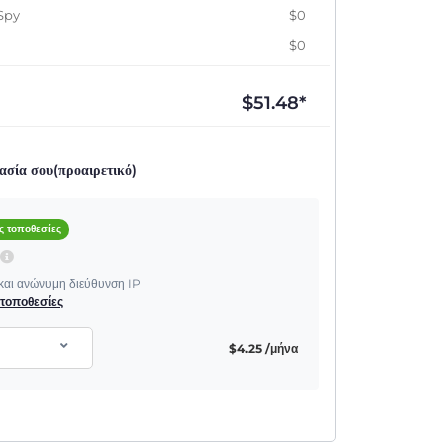
Spy
$0
$0
$
51.48
*
ασία σου(προαιρετικό)
ς τοποθεσίες
P
 και ανώνυμη διεύθυνση IP
ς τοποθεσίες
$
4.25
/μήνα