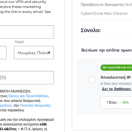
 about our VPN and security
Πρόσβαση σε διακομιστές No
 receive these marketing
g the link in every email. See
CyberGhost Mac Cleaner
Σύνολο:
Χώρα
Βελτίωσε την online προστ
Να προστίθενται νέε
Αποκλειστική I
Η δική σου στατική
Δες τις διαθέσιμε
ΟΜΑΤΗ ΑΝΑΝΕΩΣΗ.
 τους
Όρους και Προϋποθέσεις
,
ν που απαιτεί δεσμευτική
1 Έτος
-
-
15
%
ορρήτου
, την
Πολιτική Ακύρωσης
νται παρακάτω.
έωση για την επιλεγμένη προσφορά
α ανανεώνεται αυτόματα
κάθε
51.48
/έτος
+ Φ.Π.Α./φόρος (η