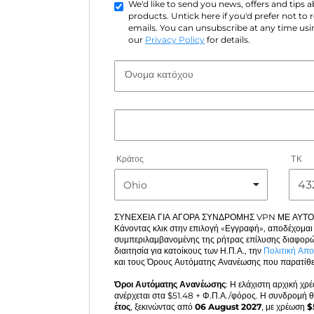
We'd like to send you news, offers and tips
products. Untick here if you'd prefer not to
emails. You can unsubscribe at any time usin
our
Privacy Policy
for details.
Όνομα κατόχου
Κράτος
ΤΚ
ΣΥΝΕΧΕΙΑ ΓΙΑ ΑΓΟΡΑ ΣΥΝΔΡΟΜΗΣ VPN ΜΕ ΑΥΤ
Κάνοντας κλικ στην επιλογή «Εγγραφή», αποδέχομαι
συμπεριλαμβανομένης της ρήτρας επίλυσης διαφορώ
διαιτησία για κατοίκους των Η.Π.Α., την
Πολιτική Απ
και τους Όρους Αυτόματης Ανανέωσης που παρατίθε
Όροι Αυτόματης Ανανέωσης
: Η ελάχιστη αρχική χρ
ανέρχεται στα $
51.48
+ Φ.Π.Α./φόρος. Η συνδρομή θ
έτος
, ξεκινώντας από
06 August 2027
, με χρέωση
$