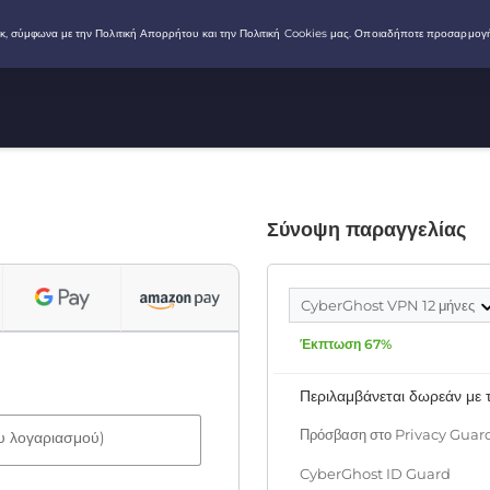
Σύνοψη παραγγελίας
CyberGhost VPN 12 μήνες
Έκπτωση 67%
Περιλαμβάνεται δωρεάν με
Πρόσβαση στο Privacy Guar
ου λογαριασμού)
CyberGhost ID Guard