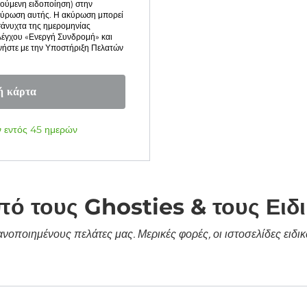
γούμενη ειδοποίηση) στην
ακύρωση αυτής. Η ακύρωση μπορεί
σάνυχτα της ημερομηνίας
λέγχου «Ενεργή Συνδρομή» και
νήστε με την Υποστήριξη Πελατών
ή κάρτα
 εντός 45 ημερών
πό τους Ghosties & τους Ειδ
κανοποιημένους πελάτες μας. Μερικές φορές, οι ιστοσελίδες ει