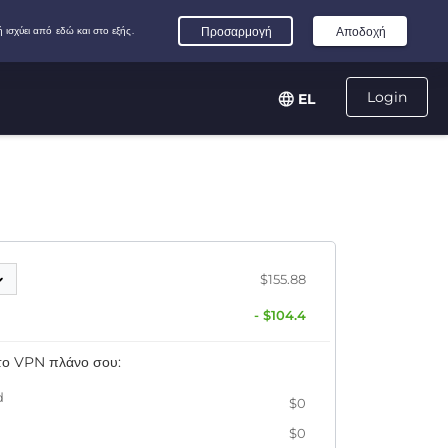
Login
EL
$155.88
- $104.4
 το VPN πλάνο σου:
d
$0
$0