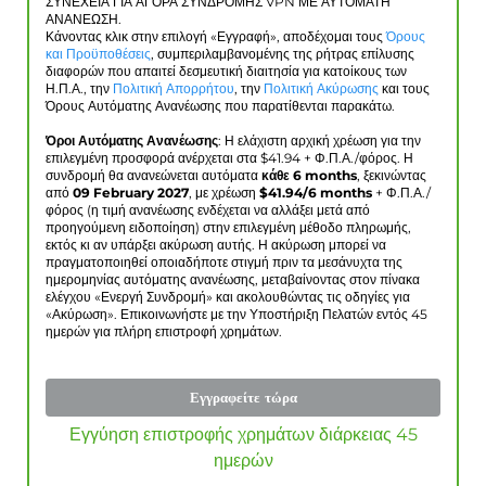
ΣΥΝΕΧΕΙΑ ΓΙΑ ΑΓΟΡΑ ΣΥΝΔΡΟΜΗΣ VPN ΜΕ ΑΥΤΟΜΑΤΗ
ΑΝΑΝΕΩΣΗ.
Κάνοντας κλικ στην επιλογή «Εγγραφή», αποδέχομαι τους
Όρους
και Προϋποθέσεις
, συμπεριλαμβανομένης της ρήτρας επίλυσης
διαφορών που απαιτεί δεσμευτική διαιτησία για κατοίκους των
Η.Π.Α., την
Πολιτική Απορρήτου
, την
Πολιτική Ακύρωσης
και τους
Όρους Αυτόματης Ανανέωσης που παρατίθενται παρακάτω.
Όροι Αυτόματης Ανανέωσης
: Η ελάχιστη αρχική χρέωση για την
επιλεγμένη προσφορά ανέρχεται στα $
41.94
+ Φ.Π.Α./φόρος. Η
συνδρομή θα ανανεώνεται αυτόματα
κάθε 6 months
, ξεκινώντας
από
09 February 2027
, με χρέωση
$
41.94
/6 months
+ Φ.Π.Α./
φόρος (η τιμή ανανέωσης ενδέχεται να αλλάξει μετά από
προηγούμενη ειδοποίηση) στην επιλεγμένη μέθοδο πληρωμής,
εκτός κι αν υπάρξει ακύρωση αυτής. Η ακύρωση μπορεί να
πραγματοποιηθεί οποιαδήποτε στιγμή πριν τα μεσάνυχτα της
ημερομηνίας αυτόματης ανανέωσης, μεταβαίνοντας στον πίνακα
ελέγχου «Ενεργή Συνδρομή» και ακολουθώντας τις οδηγίες για
«Ακύρωση». Επικοινωνήστε με την Υποστήριξη Πελατών εντός 45
ημερών για πλήρη επιστροφή χρημάτων.
Εγγραφείτε τώρα
Εγγύηση επιστροφής χρημάτων διάρκειας 45
ημερών