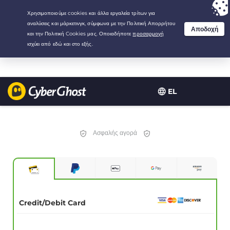
Your choice:
The Best Deal
for 2.1666666666667-years at $
2.19
/month
EL
Ασφαλής αγορά
Credit/Debit Card