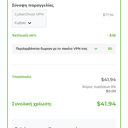
Σύνοψη παραγγελίας
CyberGhost VPN
$77.94
6 μήνες
Έκπτωση 46%
- $36
Περιλαμβάνεται δωρεαν με το πακέτο VPN σας
$0
Υποσύνολο
$
41.94
Φόρος πωλήσεων
0%
$
0.00
$
41.94
Συνολική χρέωση: