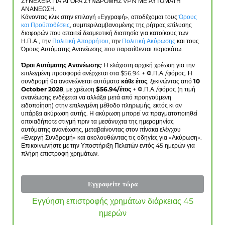
ΣΥΝΕΧΕΙΑ ΓΙΑ ΑΓΟΡΑ ΣΥΝΔΡΟΜΗΣ VPN ΜΕ ΑΥΤΟΜΑΤΗ
ΑΝΑΝΕΩΣΗ.
Κάνοντας κλικ στην επιλογή «Εγγραφή», αποδέχομαι τους
Όρους
και Προϋποθέσεις
, συμπεριλαμβανομένης της ρήτρας επίλυσης
διαφορών που απαιτεί δεσμευτική διαιτησία για κατοίκους των
Η.Π.Α., την
Πολιτική Απορρήτου
, την
Πολιτική Ακύρωσης
και τους
Όρους Αυτόματης Ανανέωσης που παρατίθενται παρακάτω.
Όροι Αυτόματης Ανανέωσης
: Η ελάχιστη αρχική χρέωση για την
επιλεγμένη προσφορά ανέρχεται στα $
56.94
+ Φ.Π.Α./φόρος. Η
συνδρομή θα ανανεώνεται αυτόματα
κάθε έτος
, ξεκινώντας από
10
October 2028
, με χρέωση
$
56.94
/έτος
+ Φ.Π.Α./φόρος (η τιμή
ανανέωσης ενδέχεται να αλλάξει μετά από προηγούμενη
ειδοποίηση) στην επιλεγμένη μέθοδο πληρωμής, εκτός κι αν
υπάρξει ακύρωση αυτής. Η ακύρωση μπορεί να πραγματοποιηθεί
οποιαδήποτε στιγμή πριν τα μεσάνυχτα της ημερομηνίας
αυτόματης ανανέωσης, μεταβαίνοντας στον πίνακα ελέγχου
«Ενεργή Συνδρομή» και ακολουθώντας τις οδηγίες για «Ακύρωση».
Επικοινωνήστε με την Υποστήριξη Πελατών εντός 45 ημερών για
πλήρη επιστροφή χρημάτων.
Εγγραφείτε τώρα
Εγγύηση επιστροφής χρημάτων διάρκειας 45
ημερών