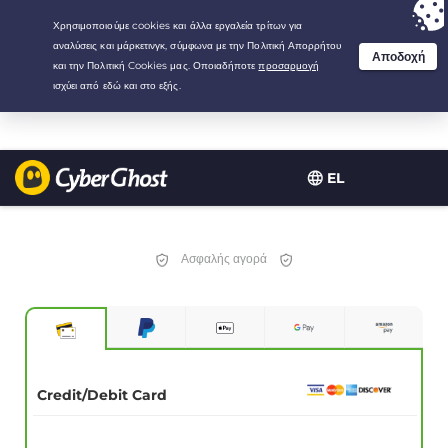
Your choice:
The Best Deal
for 2.1666666666667-years at $
2.19
/month
EL
Ασφαλής αγορά
Credit/Debit Card