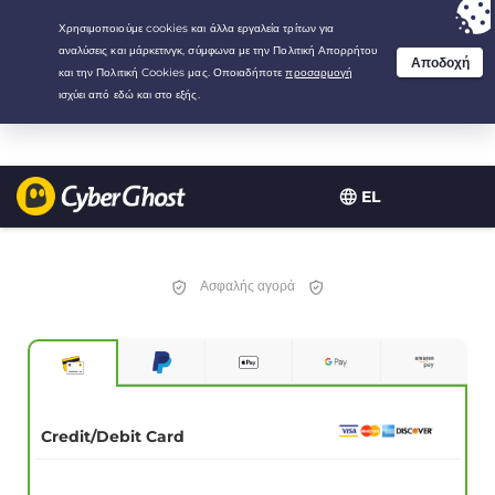
Your choice:
The Best Deal
for 2.1666666666667-years at $
2.19
/month
EL
Ασφαλής αγορά
Credit/Debit Card