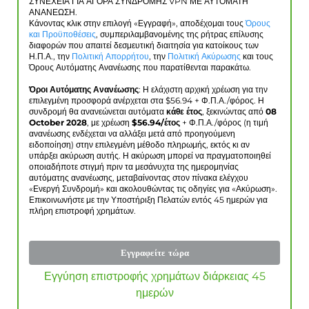
ΣΥΝΕΧΕΙΑ ΓΙΑ ΑΓΟΡΑ ΣΥΝΔΡΟΜΗΣ VPN ΜΕ ΑΥΤΟΜΑΤΗ
ΑΝΑΝΕΩΣΗ.
Κάνοντας κλικ στην επιλογή «Εγγραφή», αποδέχομαι τους
Όρους
και Προϋποθέσεις
, συμπεριλαμβανομένης της ρήτρας επίλυσης
διαφορών που απαιτεί δεσμευτική διαιτησία για κατοίκους των
Η.Π.Α., την
Πολιτική Απορρήτου
, την
Πολιτική Ακύρωσης
και τους
Όρους Αυτόματης Ανανέωσης που παρατίθενται παρακάτω.
Όροι Αυτόματης Ανανέωσης
: Η ελάχιστη αρχική χρέωση για την
επιλεγμένη προσφορά ανέρχεται στα $
56.94
+ Φ.Π.Α./φόρος. Η
συνδρομή θα ανανεώνεται αυτόματα
κάθε έτος
, ξεκινώντας από
08
October 2028
, με χρέωση
$
56.94
/έτος
+ Φ.Π.Α./φόρος (η τιμή
ανανέωσης ενδέχεται να αλλάξει μετά από προηγούμενη
ειδοποίηση) στην επιλεγμένη μέθοδο πληρωμής, εκτός κι αν
υπάρξει ακύρωση αυτής. Η ακύρωση μπορεί να πραγματοποιηθεί
οποιαδήποτε στιγμή πριν τα μεσάνυχτα της ημερομηνίας
αυτόματης ανανέωσης, μεταβαίνοντας στον πίνακα ελέγχου
«Ενεργή Συνδρομή» και ακολουθώντας τις οδηγίες για «Ακύρωση».
Επικοινωνήστε με την Υποστήριξη Πελατών εντός 45 ημερών για
πλήρη επιστροφή χρημάτων.
Εγγραφείτε τώρα
Εγγύηση επιστροφής χρημάτων διάρκειας 45
ημερών