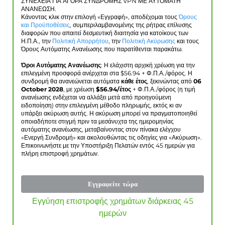
ΣΥΝΕΧΕΙΑ ΓΙΑ ΑΓΟΡΑ ΣΥΝΔΡΟΜΗΣ VPN ΜΕ ΑΥΤΟΜΑΤΗ
ΑΝΑΝΕΩΣΗ.
Κάνοντας κλικ στην επιλογή «Εγγραφή», αποδέχομαι τους
Όρους
και Προϋποθέσεις
, συμπεριλαμβανομένης της ρήτρας επίλυσης
διαφορών που απαιτεί δεσμευτική διαιτησία για κατοίκους των
Η.Π.Α., την
Πολιτική Απορρήτου
, την
Πολιτική Ακύρωσης
και τους
Όρους Αυτόματης Ανανέωσης που παρατίθενται παρακάτω.
Όροι Αυτόματης Ανανέωσης
: Η ελάχιστη αρχική χρέωση για την
επιλεγμένη προσφορά ανέρχεται στα $
56.94
+ Φ.Π.Α./φόρος. Η
συνδρομή θα ανανεώνεται αυτόματα
κάθε έτος
, ξεκινώντας από
06
October 2028
, με χρέωση
$
56.94
/έτος
+ Φ.Π.Α./φόρος (η τιμή
ανανέωσης ενδέχεται να αλλάξει μετά από προηγούμενη
ειδοποίηση) στην επιλεγμένη μέθοδο πληρωμής, εκτός κι αν
υπάρξει ακύρωση αυτής. Η ακύρωση μπορεί να πραγματοποιηθεί
οποιαδήποτε στιγμή πριν τα μεσάνυχτα της ημερομηνίας
αυτόματης ανανέωσης, μεταβαίνοντας στον πίνακα ελέγχου
«Ενεργή Συνδρομή» και ακολουθώντας τις οδηγίες για «Ακύρωση».
Επικοινωνήστε με την Υποστήριξη Πελατών εντός 45 ημερών για
πλήρη επιστροφή χρημάτων.
Εγγραφείτε τώρα
Εγγύηση επιστροφής χρημάτων διάρκειας 45
ημερών