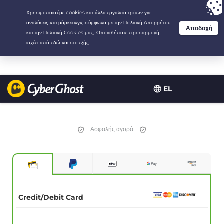
Your choice:
The Best Deal
for 2.1666666666667-years at $
2.19
/month
EL
Ασφαλής αγορά
Credit/Debit Card