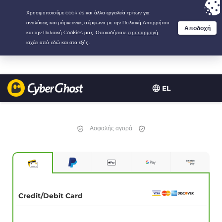
Your choice:
The Best Deal
for 3.3333333333333-years at $
2.23
/month
EL
Ασφαλής αγορά
Credit/Debit Card