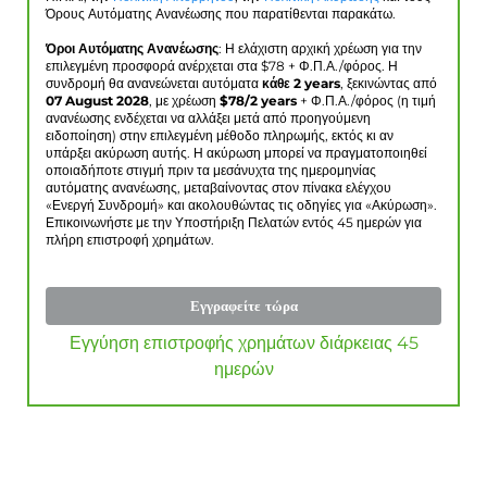
Όρους Αυτόματης Ανανέωσης που παρατίθενται παρακάτω.
Όροι Αυτόματης Ανανέωσης
: Η ελάχιστη αρχική χρέωση για την
επιλεγμένη προσφορά ανέρχεται στα $
78
+ Φ.Π.Α./φόρος. Η
συνδρομή θα ανανεώνεται αυτόματα
κάθε 2 years
, ξεκινώντας από
07 August 2028
, με χρέωση
$
78
/2 years
+ Φ.Π.Α./φόρος (η τιμή
ανανέωσης ενδέχεται να αλλάξει μετά από προηγούμενη
ειδοποίηση) στην επιλεγμένη μέθοδο πληρωμής, εκτός κι αν
υπάρξει ακύρωση αυτής. Η ακύρωση μπορεί να πραγματοποιηθεί
οποιαδήποτε στιγμή πριν τα μεσάνυχτα της ημερομηνίας
αυτόματης ανανέωσης, μεταβαίνοντας στον πίνακα ελέγχου
«Ενεργή Συνδρομή» και ακολουθώντας τις οδηγίες για «Ακύρωση».
Επικοινωνήστε με την Υποστήριξη Πελατών εντός 45 ημερών για
πλήρη επιστροφή χρημάτων.
Εγγραφείτε τώρα
Εγγύηση επιστροφής χρημάτων διάρκειας 45
ημερών