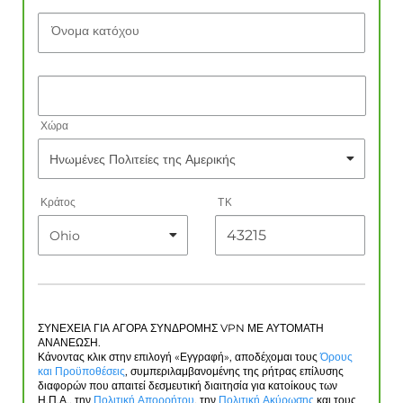
Όνομα κατόχου
Χώρα
Κράτος
ΤΚ
ΣΥΝΕΧΕΙΑ ΓΙΑ ΑΓΟΡΑ ΣΥΝΔΡΟΜΗΣ VPN ΜΕ ΑΥΤΟΜΑΤΗ
ΑΝΑΝΕΩΣΗ.
Κάνοντας κλικ στην επιλογή «Εγγραφή», αποδέχομαι τους
Όρους
και Προϋποθέσεις
, συμπεριλαμβανομένης της ρήτρας επίλυσης
διαφορών που απαιτεί δεσμευτική διαιτησία για κατοίκους των
Η.Π.Α., την
Πολιτική Απορρήτου
, την
Πολιτική Ακύρωσης
και τους