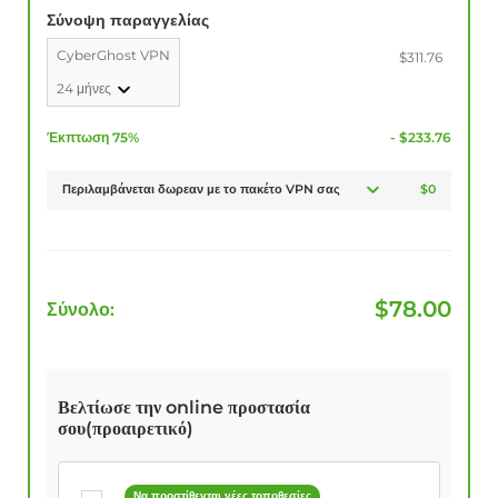
Σύνοψη παραγγελίας
CyberGhost VPN
$311.76
24 μήνες
Έκπτωση 75%
- $233.76
Περιλαμβάνεται δωρεαν με το πακέτο VPN σας
$0
$
78.00
Σύνολο:
Βελτίωσε την online προστασία
σου(προαιρετικό)
Να προστίθενται νέες τοποθεσίες