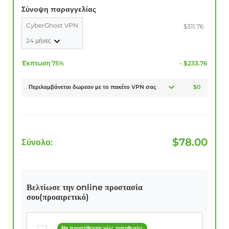
Σύνοψη παραγγελίας
CyberGhost VPN
$311.76
24 μήνες
Έκπτωση 75%
- $233.76
Περιλαμβάνεται δωρεαν με το πακέτο VPN σας
$0
$
78.00
Σύνολο:
Βελτίωσε την online προστασία
σου(προαιρετικό)
Να προστίθενται νέες τοποθεσίες