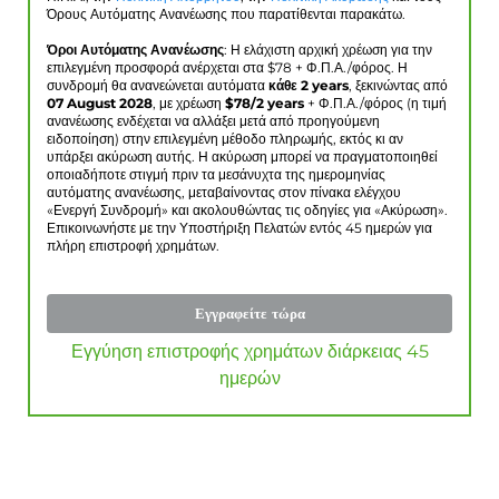
Όρους Αυτόματης Ανανέωσης που παρατίθενται παρακάτω.
Όροι Αυτόματης Ανανέωσης
: Η ελάχιστη αρχική χρέωση για την
επιλεγμένη προσφορά ανέρχεται στα $
78
+ Φ.Π.Α./φόρος. Η
συνδρομή θα ανανεώνεται αυτόματα
κάθε 2 years
, ξεκινώντας από
07 August 2028
, με χρέωση
$
78
/2 years
+ Φ.Π.Α./φόρος (η τιμή
ανανέωσης ενδέχεται να αλλάξει μετά από προηγούμενη
ειδοποίηση) στην επιλεγμένη μέθοδο πληρωμής, εκτός κι αν
υπάρξει ακύρωση αυτής. Η ακύρωση μπορεί να πραγματοποιηθεί
οποιαδήποτε στιγμή πριν τα μεσάνυχτα της ημερομηνίας
αυτόματης ανανέωσης, μεταβαίνοντας στον πίνακα ελέγχου
«Ενεργή Συνδρομή» και ακολουθώντας τις οδηγίες για «Ακύρωση».
Επικοινωνήστε με την Υποστήριξη Πελατών εντός 45 ημερών για
πλήρη επιστροφή χρημάτων.
Εγγραφείτε τώρα
Εγγύηση επιστροφής χρημάτων διάρκειας 45
ημερών