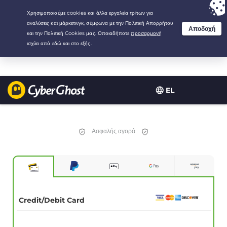
Your choice:
The Best Deal
for 3.3333333333333-years at $
2.23
/month
EL
Ασφαλής αγορά
Credit/Debit Card