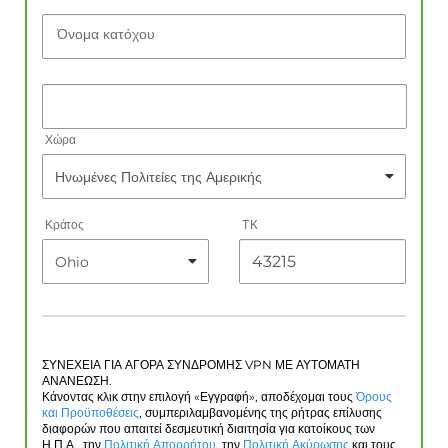
Όνομα κατόχου
Χώρα
Κράτος
ΤΚ
ΣΥΝΕΧΕΙΑ ΓΙΑ ΑΓΟΡΑ ΣΥΝΔΡΟΜΗΣ VPN ΜΕ ΑΥΤΟΜΑΤΗ
ΑΝΑΝΕΩΣΗ.
Κάνοντας κλικ στην επιλογή «Εγγραφή», αποδέχομαι τους
Όρους
και Προϋποθέσεις
, συμπεριλαμβανομένης της ρήτρας επίλυσης
διαφορών που απαιτεί δεσμευτική διαιτησία για κατοίκους των
Η.Π.Α., την
Πολιτική Απορρήτου
, την
Πολιτική Ακύρωσης
και τους