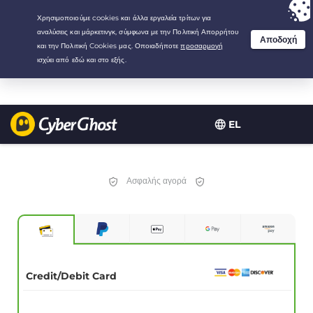
Your choice:
The Best Deal
for 3.3333333333333-years at $
2.23
/month
EL
Ασφαλής αγορά
Credit/Debit Card