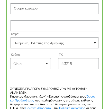
Όνομα κατόχου
Χώρα
Κράτος
ΤΚ
ΣΥΝΕΧΕΙΑ ΓΙΑ ΑΓΟΡΑ ΣΥΝΔΡΟΜΗΣ VPN ΜΕ ΑΥΤΟΜΑΤΗ
ΑΝΑΝΕΩΣΗ.
Κάνοντας κλικ στην επιλογή «Εγγραφή», αποδέχομαι τους
Όρους
και Προϋποθέσεις
, συμπεριλαμβανομένης της ρήτρας επίλυσης
διαφορών που απαιτεί δεσμευτική διαιτησία για κατοίκους των
Η.Π.Α., την
Πολιτική Απορρήτου
, την
Πολιτική Ακύρωσης
και τους