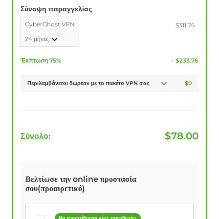
Σύνοψη παραγγελίας
CyberGhost VPN
$311.76
24 μήνες
Έκπτωση 75%
- $233.76
Περιλαμβάνεται δωρεαν με το πακέτο VPN σας
$0
$
78.00
Σύνολο:
Βελτίωσε την online προστασία
σου(προαιρετικό)
Να προστίθενται νέες τοποθεσίες