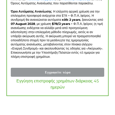
Όρους Αυτόματης Ανανέωσης που παρατίθενται παρακάτω.
Όροι Αυτόματης Ανανέωσης
: Η ελάχιστη αρχική χρέωση για την
επιλεγμένη προσφορά ανέρχεται στα $
78
+ Φ.Π.Α./φόρος. Η
συνδρομή θα ανανεώνεται αυτόματα
κάθε 2 years
, ξεκινώντας από
07 August 2028
, με χρέωση
$
78
/2 years
+ Φ.Π.Α./φόρος (η τιμή
ανανέωσης ενδέχεται να αλλάξει μετά από προηγούμενη
ειδοποίηση) στην επιλεγμένη μέθοδο πληρωμής, εκτός κι αν
υπάρξει ακύρωση αυτής. Η ακύρωση μπορεί να πραγματοποιηθεί
οποιαδήποτε στιγμή πριν τα μεσάνυχτα της ημερομηνίας
αυτόματης ανανέωσης, μεταβαίνοντας στον πίνακα ελέγχου
«Ενεργή Συνδρομή» και ακολουθώντας τις οδηγίες για «Ακύρωση».
Επικοινωνήστε με την Υποστήριξη Πελατών εντός 45 ημερών για
πλήρη επιστροφή χρημάτων.
Εγγραφείτε τώρα
Εγγύηση επιστροφής χρημάτων διάρκειας 45
ημερών