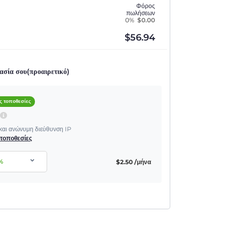
Φόρος
πωλήσεων
0%
$
0.00
$
56.94
ασία σου(προαιρετικό)
ς τοποθεσίες
P
 και ανώνυμη διεύθυνση IP
ς τοποθεσίες
%
$
2.50
/μήνα