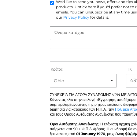
We'd like to send you news, offers and tips
products. Untick here if you'd prefer not to
emails. You can unsubscribe at any time usin
our
Privacy Policy
for details.
Όνομα κατόχου
Κράτος
ΤΚ
ΣΥΝΕΧΕΙΑ ΓΙΑ ΑΓΟΡΑ ΣΥΝΔΡΟΜΗΣ VPN ΜΕ ΑΥΤ
Κάνοντας κλικ στην επιλογή «Εγγραφή», αποδέχομαι
συμπεριλαμβανομένης της ρήτρας επίλυσης διαφορώ
διαιτησία για κατοίκους των Η.Π.Α., την
Πολιτική Απ
και τους Όρους Αυτόματης Ανανέωσης που παρατίθε
Όροι Αυτόματης Ανανέωσης
: Η ελάχιστη αρχική χρ
ανέρχεται στα $
0
+ Φ.Π.Α./φόρος. Η συνδρομή θα α
ξεκινώντας από
01 January 1970
, με χρέωση
$
0
/μή