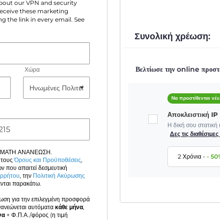
 about our VPN and security
 receive these marketing
g the link in every email. See
Συνολική χρέωση:
Βελτίωσε την online προστ
Χώρα
Να προστίθενται νέε
Αποκλειστική I
Η δική σου στατική
Δες τις διαθέσιμε
ΟΜΑΤΗ ΑΝΑΝΕΩΣΗ.
2 Χρόνια
-
-
50
 τους
Όρους και Προϋποθέσεις
,
ν που απαιτεί δεσμευτική
ορρήτου
, την
Πολιτική Ακύρωσης
νται παρακάτω.
έωση για την επιλεγμένη προσφορά
νανεώνεται αυτόματα
κάθε μήνα
,
να
+ Φ.Π.Α./φόρος (η τιμή