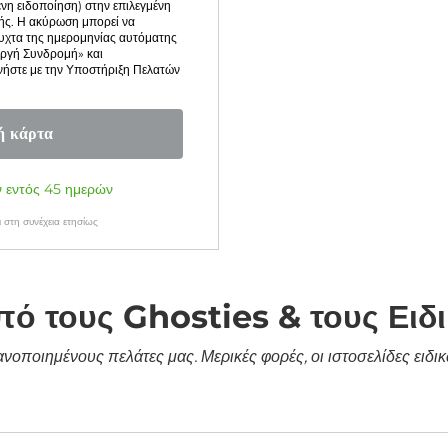
νη ειδοποίηση) στην επιλεγμένη
ής. Η ακύρωση μπορεί να
υχτα της ημερομηνίας αυτόματης
εργή Συνδρομή» και
νήστε με την Υποστήριξη Πελατών
ή κάρτα
 εντός 45 ημερών
 στη συνέχεια ετησίως
πό τους Ghosties & τους Ειδ
κανοποιημένους πελάτες μας. Μερικές φορές, οι ιστοσελίδες ει