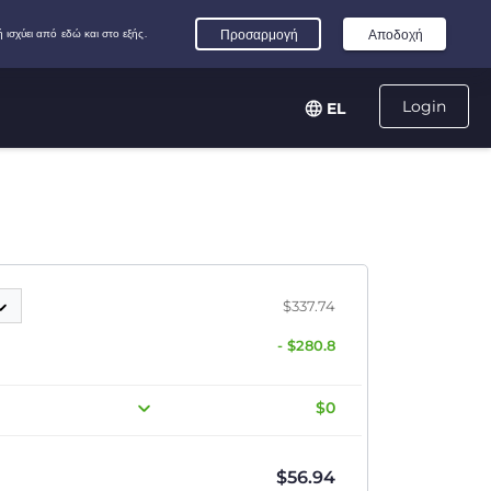
Login
EL
$337.74
- $280.8
$0
$
56.94