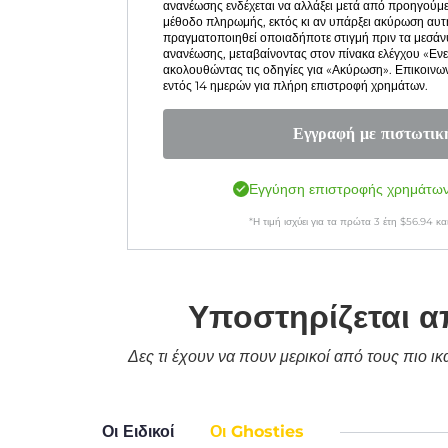
ανανέωσης ενδέχεται να αλλάξει μετά από προηγούμε
μέθοδο πληρωμής, εκτός κι αν υπάρξει ακύρωση αυτ
πραγματοποιηθεί οποιαδήποτε στιγμή πριν τα μεσάν
ανανέωσης, μεταβαίνοντας στον πίνακα ελέγχου «Εν
ακολουθώντας τις οδηγίες για «Ακύρωση». Επικοινω
εντός 14 ημερών για πλήρη επιστροφή χρημάτων.
Εγγραφή με πιστωτικ
Εγγύηση επιστροφής χρημάτων
*Η τιμή ισχύει για τα πρώτα
3
έτη
$
56.94
και
Υποστηρίζεται α
Δες τι έχουν να πουν μερικοί από τους πιο ι
Οι Ειδικοί
Οι Ghosties