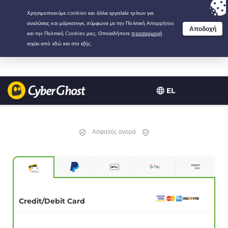
Your choice:
The Best Deal
for 3.3333333333333-years at $
2.23
/month
EL
Ασφαλής αγορά
Credit/Debit Card