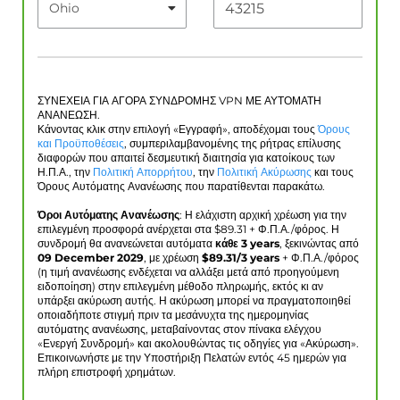
ΣΥΝΕΧΕΙΑ ΓΙΑ ΑΓΟΡΑ ΣΥΝΔΡΟΜΗΣ VPN ΜΕ ΑΥΤΟΜΑΤΗ
ΑΝΑΝΕΩΣΗ.
Κάνοντας κλικ στην επιλογή «Εγγραφή», αποδέχομαι τους
Όρους
και Προϋποθέσεις
, συμπεριλαμβανομένης της ρήτρας επίλυσης
διαφορών που απαιτεί δεσμευτική διαιτησία για κατοίκους των
Η.Π.Α., την
Πολιτική Απορρήτου
, την
Πολιτική Ακύρωσης
και τους
Όρους Αυτόματης Ανανέωσης που παρατίθενται παρακάτω.
Όροι Αυτόματης Ανανέωσης
: Η ελάχιστη αρχική χρέωση για την
επιλεγμένη προσφορά ανέρχεται στα $
89.31
+ Φ.Π.Α./φόρος. Η
συνδρομή θα ανανεώνεται αυτόματα
κάθε 3 years
, ξεκινώντας από
09 December 2029
, με χρέωση
$
89.31
/3 years
+ Φ.Π.Α./φόρος
(η τιμή ανανέωσης ενδέχεται να αλλάξει μετά από προηγούμενη
ειδοποίηση) στην επιλεγμένη μέθοδο πληρωμής, εκτός κι αν
υπάρξει ακύρωση αυτής. Η ακύρωση μπορεί να πραγματοποιηθεί
οποιαδήποτε στιγμή πριν τα μεσάνυχτα της ημερομηνίας
αυτόματης ανανέωσης, μεταβαίνοντας στον πίνακα ελέγχου
«Ενεργή Συνδρομή» και ακολουθώντας τις οδηγίες για «Ακύρωση».
Επικοινωνήστε με την Υποστήριξη Πελατών εντός 45 ημερών για
πλήρη επιστροφή χρημάτων.