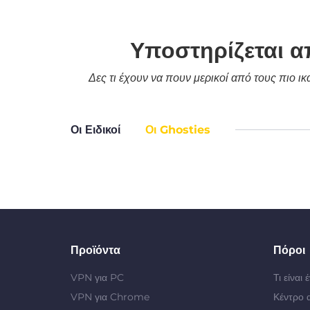
Υποστηρίζεται α
Δες τι έχουν να πουν μερικοί από τους πιο ι
Οι Ειδικοί
Οι Ghosties
Προϊόντα
Πόροι
VPN για PC
Τι είναι
VPN για Chrome
Κέντρο 