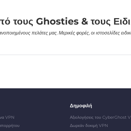
πό τους Ghosties & τους Ειδ
κανοποιημένους πελάτες μας. Μερικές φορές, οι ιστοσελίδες ει
Δημοφιλή
 ένα VPN
Αξιολογήσεις του CyberGhost 
απορρήτου
Δωρεάν δοκιμή VPN