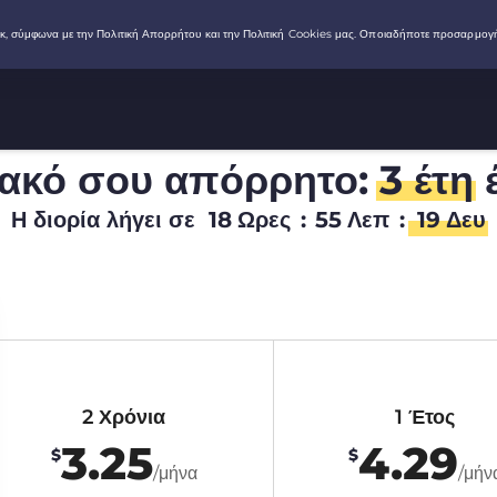
ιακό σου απόρρητο:
3 έτη
έ
Η διορία λήγει σε
18
Ωρες
:
55
Λεπ
:
18
Δευ
2 Χρόνια
1 Έτος
3.25
4.29
$
$
/μήνα
/μήν