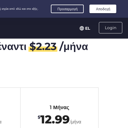
Login
EL
ναντι
$
2.23
/μήνα
1 Μήνας
12.99
$
α
/μήνα