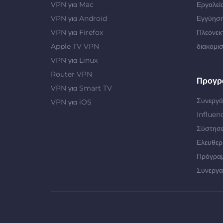
VPN για Mac
Εργαλεί
VPN για Android
Εγγύηση
VPN για Firefox
Πλεονεκ
Apple TV VPN
διακομι
VPN για Linux
Router VPN
Προγρ
VPN για Smart TV
Συνεργά
VPN για iOS
Influen
Σύστησε
Ελευθερ
Πρόγρα
Συνεργα