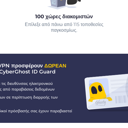
100 χώρες διακομιστών
Επίλεξε από πάνω από 115 τοποθεσίες
παγκοσμίως.
 VPN προσφέρουν
ΔΩΡΕΑΝ
CyberGhost ID Guard
τις διευθύνσεις ηλεκτρονικού
ς από παραβιάσεις δεδομένων
εων σε περίπτωση διαρροής των
ωδικοί πρόσβασής σας έχουν παραβιαστεί