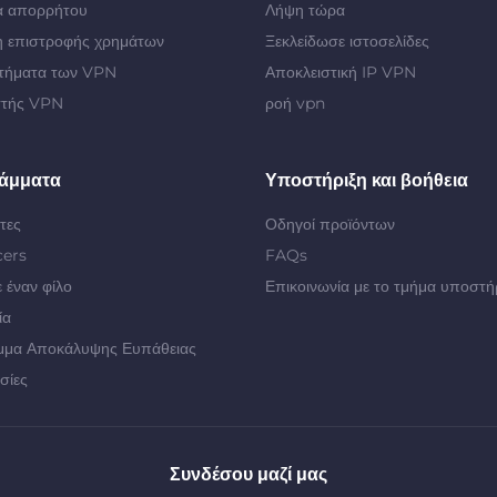
α απορρήτου
Λήψη τώρα
 επιστροφής χρημάτων
Ξεκλείδωσε ιστοσελίδες
τήματα των VPN
Αποκλειστική IP VPN
στής VPN
ροή vpn
άμματα
Υποστήριξη και βοήθεια
τες
Οδηγοί προϊόντων
cers
FAQs
 έναν φίλο
Επικοινωνία με το τμήμα υποστή
ία
μμα Αποκάλυψης Ευπάθειας
σίες
Συνδέσου μαζί μας