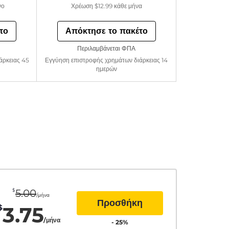
νο
Χρέωση
$12.99
κάθε μήνα
το
Απόκτησε το πακέτο
Περιλαμβάνεται ΦΠΑ
άρκειας 45
Εγγύηση επιστροφής χρημάτων διάρκειας 14
ημερών
$
5.00
/μήνα
Προσθήκη
3.75
$
/μήνα
-
25
%