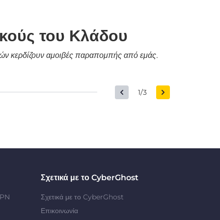
ικούς του Κλάδου
δικών κερδίζουν αμοιβές παραπομπής από εμάς.
1/3
Σχετικά με το CyberGhost
VPN
Σχετικά με το CyberGhost
Επικοινωνία