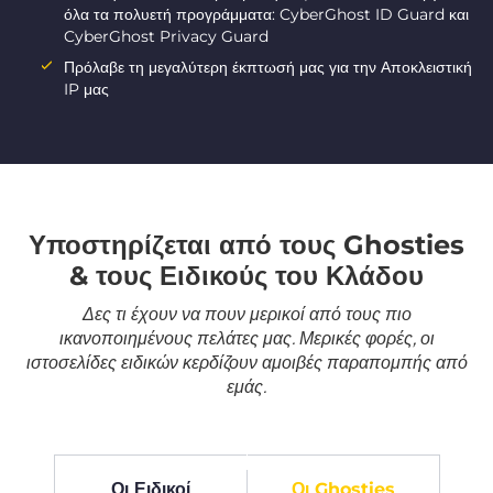
όλα τα πολυετή προγράμματα: CyberGhost ID Guard και
CyberGhost Privacy Guard
Πρόλαβε τη μεγαλύτερη έκπτωσή μας για την Αποκλειστική
IP μας
Υποστηρίζεται από τους Ghosties
& τους Ειδικούς του Κλάδου
Δες τι έχουν να πουν μερικοί από τους πιο
ικανοποιημένους πελάτες μας. Μερικές φορές, οι
ιστοσελίδες ειδικών κερδίζουν αμοιβές παραπομπής από
εμάς.
Οι Ειδικοί
Οι Ghosties