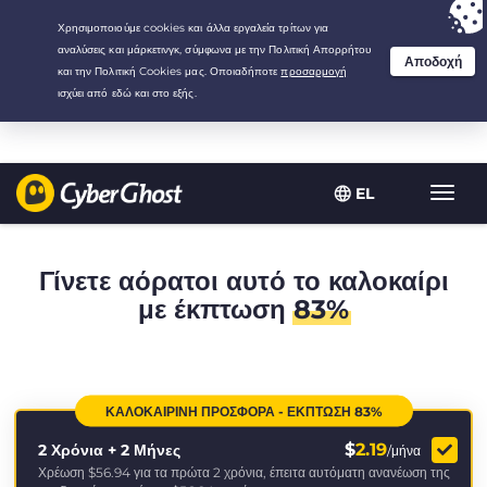
Your choice:
The Best Deal
for 2.1666666666667-years at $
2.19
/month
EL
Εναλλ
πλοήγ
Γίνετε αόρατοι αυτό το καλοκαίρι
με έκπτωση
83%
ΚΑΛΟΚΑΙΡΙΝΉ ΠΡΟΣΦΟΡΆ - ΈΚΠΤΩΣΗ 83%
$
2.19
2 Χρόνια + 2 Μήνες
/μήνα
Χρέωση
$56.94
για τα πρώτα 2 χρόνια, έπειτα αυτόματη ανανέωση της