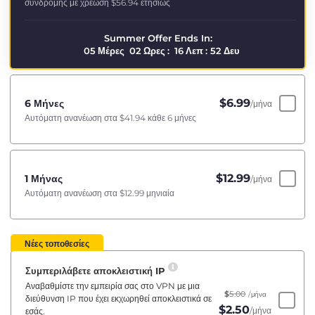
συνδρομής με χρέωση
$56.94
ετησίως
Summer Offer Ends In:
05
Μέρες
02
Ωρες
:
16
Λεπ
:
51
Δευ
$
6.99
6 Μήνες
/μήνα
Αυτόματη ανανέωση στα
$41.94
κάθε 6 μήνες
$
12.99
1 Μήνας
/μήνα
Αυτόματη ανανέωση στα
$12.99
μηνιαία
Νέες τοποθεσίες
Συμπεριλάβετε αποκλειστική IP
Αναβαθμίστε την εμπειρία σας στο VPN με μια
$
5.00
/μήνα
διεύθυνση IP που έχει εκχωρηθεί αποκλειστικά σε
$
2.50
/μήνα
εσάς.