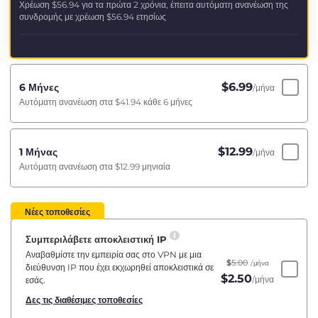
Χρέωση
$56.94
για τα πρώτα 2 χρόνια, έπειτα αυτόματη ανανέωση της
συνδρομής με χρέωση
$56.94
ετησίως
$
6.99
6 Μήνες
/μήνα
Αυτόματη ανανέωση στα
$41.94
κάθε 6 μήνες
$
12.99
1 Μήνας
/μήνα
Αυτόματη ανανέωση στα
$12.99
μηνιαία
Νέες τοποθεσίες
Συμπεριλάβετε αποκλειστική IP
Αναβαθμίστε την εμπειρία σας στο VPN με μια
$
5.00
/μήνα
διεύθυνση IP που έχει εκχωρηθεί αποκλειστικά σε
$
2.50
/μήνα
εσάς.
Δες τις διαθέσιμες τοποθεσίες