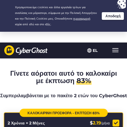
Your choice:
The Best Deal
for 2.1666666666667-years at $
2.19
/month
EL
Εναλλ
πλοήγ
Γίνετε αόρατοι αυτό το καλοκαίρι
με έκπτωση
83%
Συμπεριλαμβάνεται με το πακέτο 2 ετών του CyberGhost
ΚΑΛΟΚΑΙΡΙΝΉ ΠΡΟΣΦΟΡΆ - ΈΚΠΤΩΣΗ 83%
$
2.19
2 Χρόνια + 2 Μήνες
/μήνα