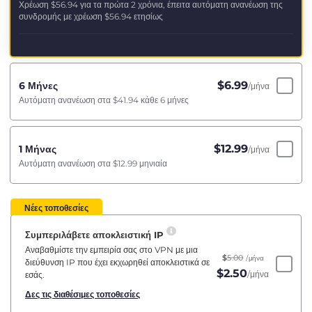
Χρέωση
$56.94
για τα πρώτα 2 χρόνια, έπειτα αυτόματη ανανέωση της
συνδρομής με χρέωση
$56.94
ετησίως
$
6.99
6 Μήνες
/μήνα
Αυτόματη ανανέωση στα
$41.94
κάθε 6 μήνες
$
12.99
1 Μήνας
/μήνα
Αυτόματη ανανέωση στα
$12.99
μηνιαία
Νέες τοποθεσίες
Συμπεριλάβετε αποκλειστική IP
Αναβαθμίστε την εμπειρία σας στο VPN με μια
$
5.00
/μήνα
διεύθυνση IP που έχει εκχωρηθεί αποκλειστικά σε
$
2.50
/μήνα
εσάς.
Δες τις διαθέσιμες τοποθεσίες