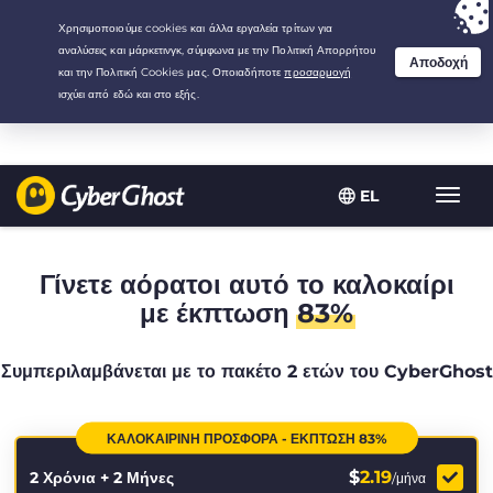
Your choice:
The Best Deal
for 2.1666666666667-years at $
2.19
/month
EL
Εναλλ
πλοήγ
Γίνετε αόρατοι αυτό το καλοκαίρι
με έκπτωση
83%
Συμπεριλαμβάνεται με το πακέτο 2 ετών του CyberGhost
ΚΑΛΟΚΑΙΡΙΝΉ ΠΡΟΣΦΟΡΆ - ΈΚΠΤΩΣΗ 83%
$
2.19
2 Χρόνια + 2 Μήνες
/μήνα