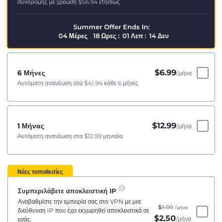
συνδρομής με χρέωση
$56.94
ετησίως
Summer Offer Ends In:
04
Μέρες
18
Ωρες
:
01
Λεπ
:
14
Δευ
$
6.99
6 Μήνες
/μήνα
Αυτόματη ανανέωση στα
$41.94
κάθε 6 μήνες
$
12.99
1 Μήνας
/μήνα
Αυτόματη ανανέωση στα
$12.99
μηνιαία
Νέες τοποθεσίες
Συμπεριλάβετε αποκλειστική IP
Αναβαθμίστε την εμπειρία σας στο VPN με μια
$
5.00
/μήνα
διεύθυνση IP που έχει εκχωρηθεί αποκλειστικά σε
$
2.50
/μήνα
εσάς.