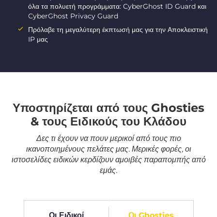
όλα τα πολυετή προγράμματα: CyberGhost ID Guard και
CyberGhost Privacy Guard
Πρόλαβε τη μεγαλύτερη έκπτωσή μας για την Αποκλειστική
IP μας
Υποστηρίζεται από τους Ghosties
& τους Ειδικούς του Κλάδου
Δες τι έχουν να πουν μερικοί από τους πιο
ικανοποιημένους πελάτες μας. Μερικές φορές, οι
ιστοσελίδες ειδικών κερδίζουν αμοιβές παραπομπής από
εμάς.
Οι Ειδικοί
Οι Ghosties