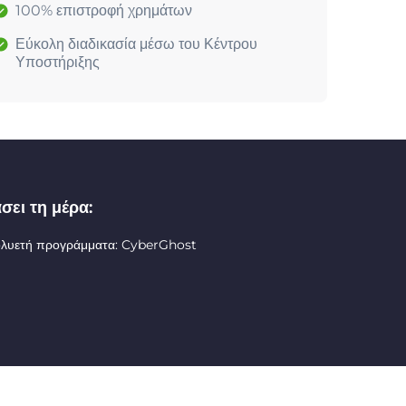
100% επιστροφή χρημάτων
Εύκολη διαδικασία μέσω του Κέντρου
Υποστήριξης
σει τη μέρα:
ολυετή προγράμματα: CyberGhost