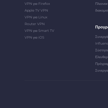
VPN για Firefox
Πλεονεκ
Apple TV VPN
διακομι
VPN για Linux
Router VPN
Προγρ
VPN για Smart TV
Συνεργά
VPN για iOS
Influen
Σύστησε
Ελευθερ
Πρόγρα
Συνεργα