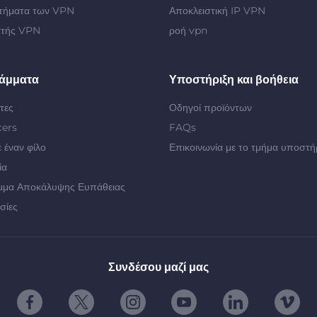
τήματα των VPN
Αποκλειστική IP VPN
στής VPN
ροή vpn
άμματα
Υποστήριξη και βοήθεια
τες
Οδηγοί προϊόντων
cers
FAQs
 έναν φίλο
Επικοινωνία με το τμήμα υποστή
ία
μμα Αποκάλυψης Ευπάθειας
σίες
Συνδέσου μαζί μας