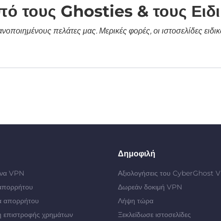
πό τους Ghosties & τους Ειδ
κανοποιημένους πελάτες μας. Μερικές φορές, οι ιστοσελίδες ει
Δημοφιλή
 ένα VPN
Αξιολογήσεις του CyberGhost 
απορρήτου
Δωρεάν δοκιμή VPN
α απορρήτου
Λήψη τώρα
 επιστροφής χρημάτων
Ξεκλείδωσε ιστοσελίδες