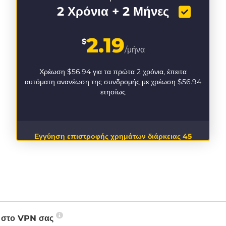
2 Χρόνια + 2 Μήνες
2.19
$
/μήνα
Χρέωση
$56.94
για τα πρώτα 2 χρόνια, έπειτα
αυτόματη ανανέωση της συνδρομής με χρέωση
$56.94
ετησίως
Εγγύηση επιστροφής χρημάτων διάρκειας 45
ημερών
P στο VPN σας