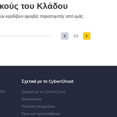
ικούς του Κλάδου
δικών κερδίζουν αμοιβές παραπομπής από εμάς.
1/3
Σχετικά με το CyberGhost
VPN
Σχετικά με το CyberGhost
Επικοινωνία
Πολιτική απορρήτου
Όροι και προϋποθέσεις