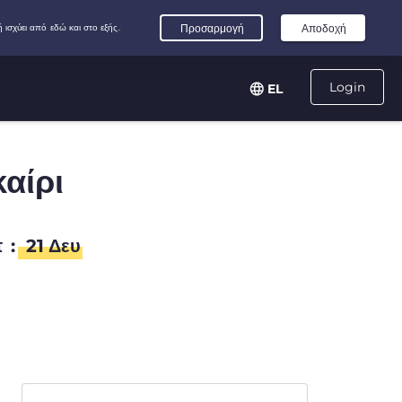
Login
EL
καίρι
π
:
21
Δευ