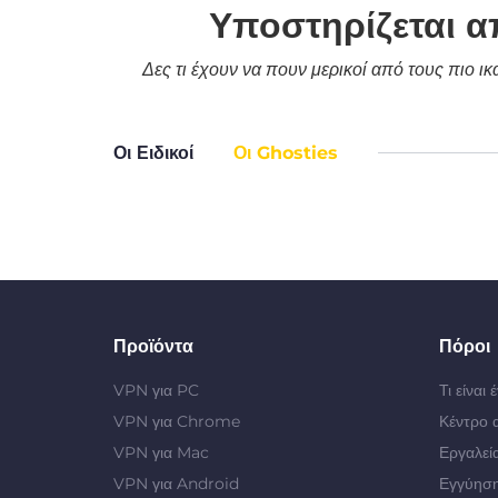
Υποστηρίζεται α
Δες τι έχουν να πουν μερικοί από τους πιο ι
Οι Ειδικοί
Οι Ghosties
Προϊόντα
Πόροι
VPN για PC
Τι είναι
VPN για Chrome
Κέντρο 
VPN για Mac
Εργαλεί
VPN για Android
Εγγύηση