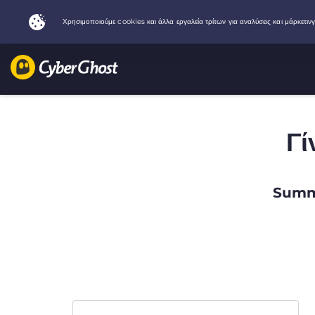
Γί
Summe