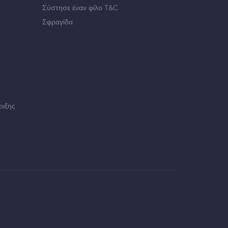
Σύστησε έναν φίλο T&C
Σφραγίδα
ριξης