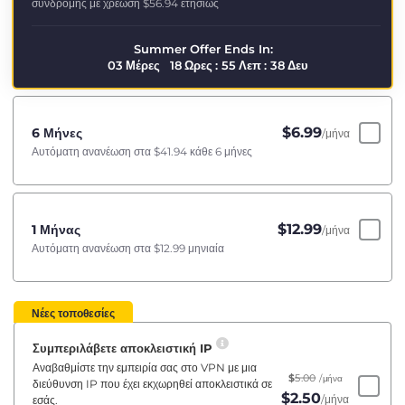
συνδρομής με χρέωση
$56.94
ετησίως
Summer Offer Ends In:
03
Μέρες
18
Ωρες
:
55
Λεπ
:
37
Δευ
$
6.99
6 Μήνες
/μήνα
Αυτόματη ανανέωση στα
$41.94
κάθε 6 μήνες
$
12.99
1 Μήνας
/μήνα
Αυτόματη ανανέωση στα
$12.99
μηνιαία
Νέες τοποθεσίες
Συμπεριλάβετε αποκλειστική IP
Αναβαθμίστε την εμπειρία σας στο VPN με μια
$
5.00
/μήνα
διεύθυνση IP που έχει εκχωρηθεί αποκλειστικά σε
$
2.50
/μήνα
εσάς.