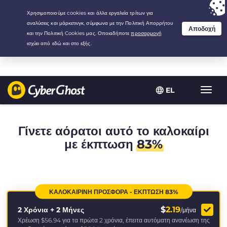
Your choice:
The Best Deal
for 2.1666666666667-years at $
2.19
/month
EL
Εναλλ
πλοήγ
Γίνετε αόρατοι αυτό το καλοκαίρι
με έκπτωση
83%
ΚΑΛΟΚΑΙΡΙΝΉ ΠΡΟΣΦΟΡΆ - ΈΚΠΤΩΣΗ 83%
$
2.19
2 Χρόνια + 2 Μήνες
/μήνα
Χρέωση
$56.94
για τα πρώτα 2 χρόνια, έπειτα αυτόματη ανανέωση της