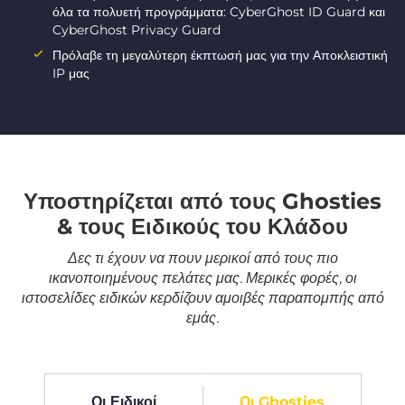
όλα τα πολυετή προγράμματα: CyberGhost ID Guard και
CyberGhost Privacy Guard
Πρόλαβε τη μεγαλύτερη έκπτωσή μας για την Αποκλειστική
IP μας
Υποστηρίζεται από τους Ghosties
& τους Ειδικούς του Κλάδου
Δες τι έχουν να πουν μερικοί από τους πιο
ικανοποιημένους πελάτες μας. Μερικές φορές, οι
ιστοσελίδες ειδικών κερδίζουν αμοιβές παραπομπής από
εμάς.
Οι Ειδικοί
Οι Ghosties