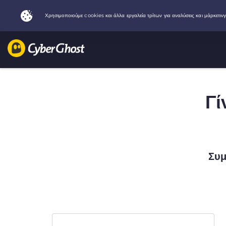
Γί
Συμ