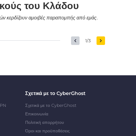
ικούς του Κλάδου
δικών κερδίζουν αμοιβές παραπομπής από εμάς.
1/3
Σχετικά με το CyberGhost
VPN
Σχετικά με το CyberGhost
Επικοινωνία
Πολιτική απορρήτου
Όροι και προϋποθέσεις