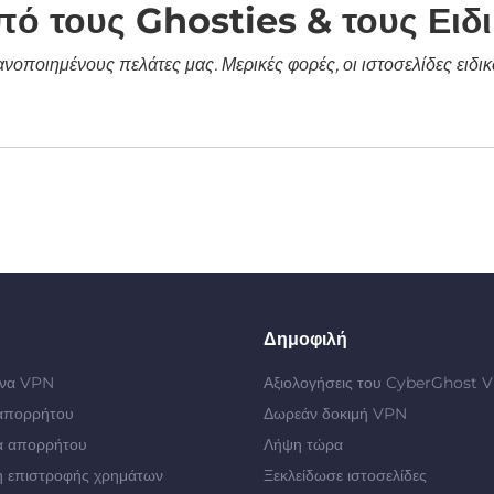
πό τους Ghosties & τους Ειδ
κανοποιημένους πελάτες μας. Μερικές φορές, οι ιστοσελίδες ει
Δημοφιλή
 ένα VPN
Αξιολογήσεις του CyberGhost 
απορρήτου
Δωρεάν δοκιμή VPN
α απορρήτου
Λήψη τώρα
 επιστροφής χρημάτων
Ξεκλείδωσε ιστοσελίδες