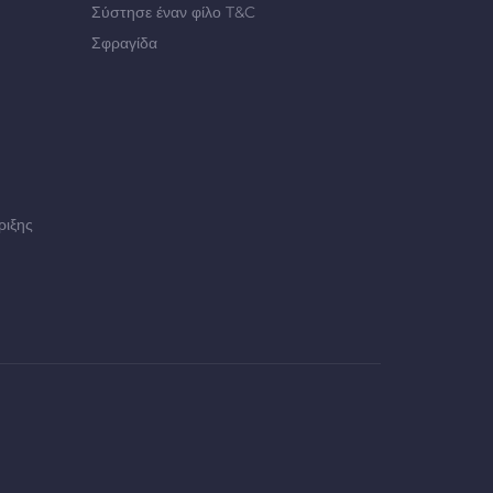
Σύστησε έναν φίλο T&C
Σφραγίδα
ριξης