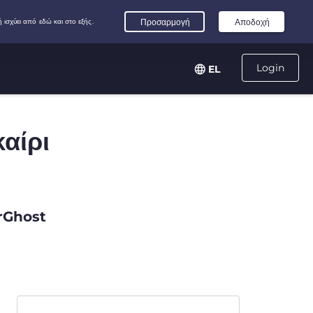
Login
EL
καίρι
erGhost