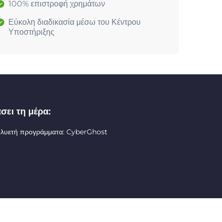
100% επιστροφή χρημάτων
Εύκολη διαδικασία μέσω του Κέντρου
Υποστήριξης
σει τη μέρα:
ολυετή προγράμματα: CyberGhost