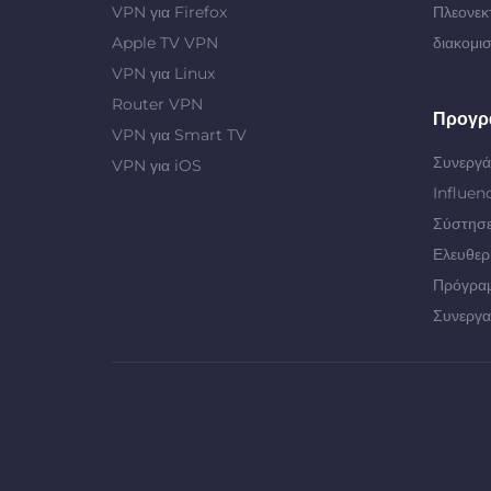
VPN για Firefox
Πλεονεκ
Apple TV VPN
διακομι
VPN για Linux
Router VPN
Προγρ
VPN για Smart TV
Συνεργά
VPN για iOS
Influen
Σύστησε
Ελευθερ
Πρόγρα
Συνεργα