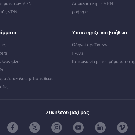
τήματα των VPN
Αποκλειστική IP VPN
στής VPN
ροή vpn
άμματα
Υποστήριξη και βοήθεια
τες
Οδηγοί προϊόντων
cers
FAQs
 έναν φίλο
Επικοινωνία με το τμήμα υποστή
ία
μμα Αποκάλυψης Ευπάθειας
σίες
Συνδέσου μαζί μας