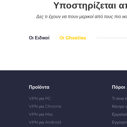
Υποστηρίζεται α
Δες τι έχουν να πουν μερικοί από τους πιο ι
Οι Ειδικοί
Οι Ghosties
Προϊόντα
Πόροι
VPN για PC
Τι είναι
VPN για Chrome
Κέντρο 
VPN για Mac
Εργαλεί
VPN για Android
Εγγύηση