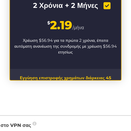
2 Χρόνια + 2 Μήνες
2.19
$
/μήνα
Χρέωση
$56.94
για τα πρώτα 2 χρόνια, έπειτα
αυτόματη ανανέωση της συνδρομής με χρέωση
$56.94
ετησίως
Εγγύηση επιστροφής χρημάτων διάρκειας 45
ημερών
P στο VPN σας