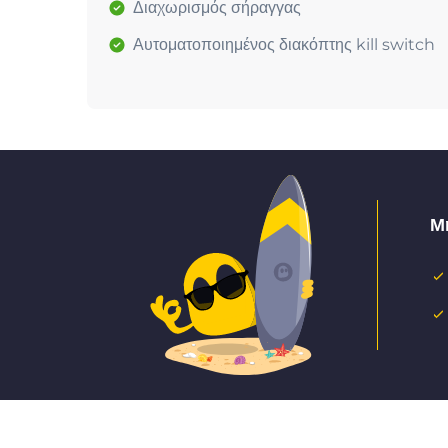
Διαχωρισμός σήραγγας
Αυτοματοποιημένος διακόπτης kill switch
Μ