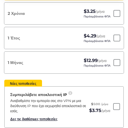
$
3.25
/μήνα
2 Χρόνια
Περιλαμβάνεται ΦΠΑ
$
4.29
/μήνα
1 Έτος
Περιλαμβάνεται ΦΠΑ
$
12.99
/μήνα
1 Μήνας
Περιλαμβάνεται ΦΠΑ
Νέες τοποθεσίες
Συμπεριλάβετε αποκλειστική IP
Αναβαθμίστε την εμπειρία σας στο VPN με μια
$
5.00
/μήνα
διεύθυνση IP που έχει εκχωρηθεί αποκλειστικά σε
$
3.75
/μήνα
εσάς.
Δες τις διαθέσιμες τοποθεσίες