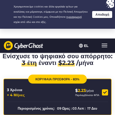
Your choice:
The Best Deal
for 3.3333333333333-years at $
2.23
/month
EL
Εναλλ
πλοήγ
Ενίσχυσε το ψηφιακό σου απόρρητο:
3 έτη
έναντι
$
2.23
/μήνα
ΚΟΡΥΦΑΙΑ ΠΡΟΣΦΟΡΑ - 83%
3 Χρόνια
$
2.23
/μήνα
+ 4 Μήνες
Περιλαμβάνεται ΦΠΑ
Περιορισμένος χρόνος:
09
Ωρες
:
03
Λεπ
:
16
Δευ