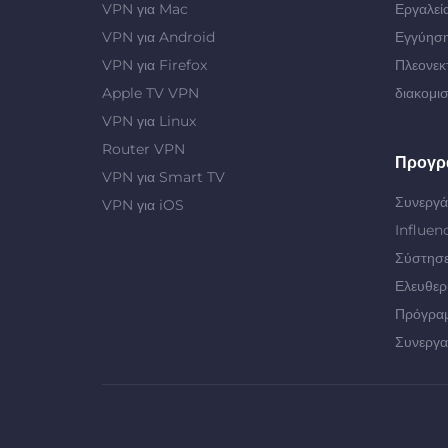
VPN για Mac
Εργαλεί
VPN για Android
Εγγύηση
VPN για Firefox
Πλεονεκ
Apple TV VPN
διακομι
VPN για Linux
Router VPN
Προγρ
VPN για Smart TV
Συνεργά
VPN για iOS
Influen
Σύστησε
Ελευθερ
Πρόγρα
Συνεργα