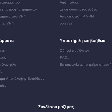
α απορρήτου
Λήψη τώρα
 επιστροφής χρημάτων
Ξεκλείδωσε ιστοσελίδες
τήματα των VPN
Αποκλειστική IP VPN
στής VPN
ροή vpn
άμματα
Υποστήριξη και βοήθεια
τες
Οδηγοί προϊόντων
cers
FAQs
 έναν φίλο
Επικοινωνία με το τμήμα υποστή
ία
μμα Αποκάλυψης Ευπάθειας
σίες
Συνδέσου μαζί μας