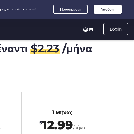
Login
EL
ναντι
$
2.23
/μήνα
1 Μήνας
12.99
$
α
/μήνα