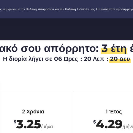
ιακό σου απόρρητο:
3 έτη
έ
Η διορία λήγει σε
06
Ωρες
:
20
Λεπ
:
20
Δευ
2 Χρόνια
1 Έτος
3.25
4.29
$
$
/μήνα
/μήν