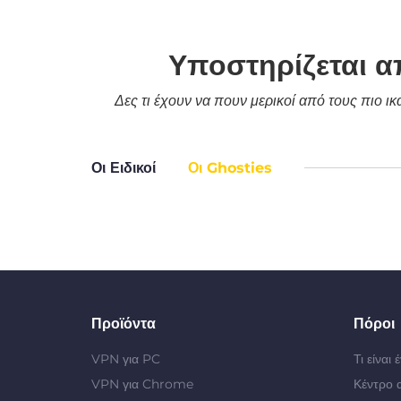
Υποστηρίζεται α
Δες τι έχουν να πουν μερικοί από τους πιο ι
Οι Ειδικοί
Οι Ghosties
Προϊόντα
Πόροι
VPN για PC
Τι είναι
VPN για Chrome
Κέντρο 