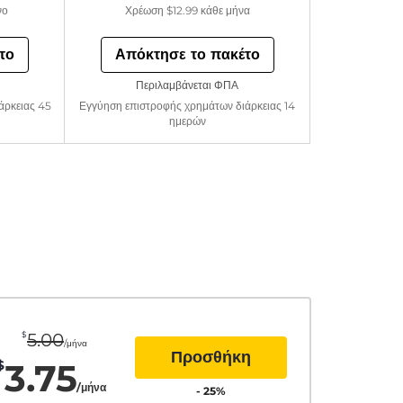
νο
Χρέωση
$12.99
κάθε μήνα
το
Απόκτησε το πακέτο
Περιλαμβάνεται ΦΠΑ
άρκειας 45
Εγγύηση επιστροφής χρημάτων διάρκειας 14
ημερών
$
5.00
/μήνα
Προσθήκη
3.75
$
/μήνα
-
25
%