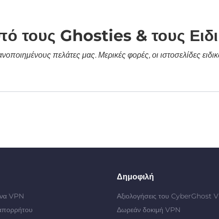
πό τους Ghosties & τους Ειδ
κανοποιημένους πελάτες μας. Μερικές φορές, οι ιστοσελίδες ει
Δημοφιλή
 ένα VPN
Αξιολογήσεις του CyberGhost 
απορρήτου
Δωρεάν δοκιμή VPN