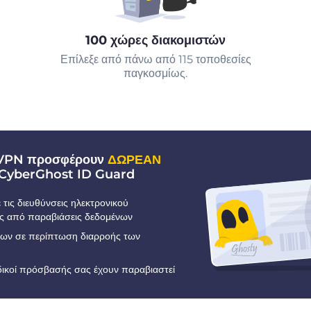
100 χώρες διακομιστών
Επίλεξε από πάνω από 115 τοποθεσίες
παγκοσμίως.
 VPN προσφέρουν
ΔΩΡΕΑΝ
CyberGhost ID Guard
τις διευθύνσεις ηλεκτρονικού
ς από παραβιάσεις δεδομένων
εων σε περίπτωση διαρροής των
ωδικοί πρόσβασής σας έχουν παραβιαστεί