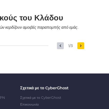
ικούς του Κλάδου
δικών κερδίζουν αμοιβές παραπομπής από εμάς.
1/3
Σχετικά με το CyberGhost
VPN
Σχετικά με το CyberGhost
Επικοινωνία