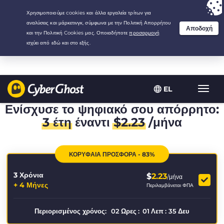
Your choice:
The Best Deal
for 3.3333333333333-years at $
2.23
/month
EL
Εναλλ
πλοήγ
Ενίσχυσε το ψηφιακό σου απόρρητο:
3 έτη
έναντι
$
2.23
/μήνα
ΚΟΡΥΦΑΙΑ ΠΡΟΣΦΟΡΑ - 83%
3 Χρόνια
$
2.23
/μήνα
+ 4 Μήνες
Περιλαμβάνεται ΦΠΑ
Περιορισμένος χρόνος:
02
Ωρες
:
01
Λεπ
:
35
Δευ