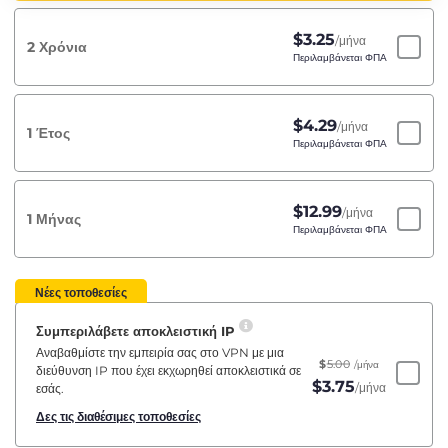
$
3.25
/μήνα
2 Χρόνια
Περιλαμβάνεται ΦΠΑ
$
4.29
/μήνα
1 Έτος
Περιλαμβάνεται ΦΠΑ
$
12.99
/μήνα
1 Μήνας
Περιλαμβάνεται ΦΠΑ
Νέες τοποθεσίες
Συμπεριλάβετε αποκλειστική IP
Αναβαθμίστε την εμπειρία σας στο VPN με μια
$
5.00
/μήνα
διεύθυνση IP που έχει εκχωρηθεί αποκλειστικά σε
$
3.75
/μήνα
εσάς.
Δες τις διαθέσιμες τοποθεσίες