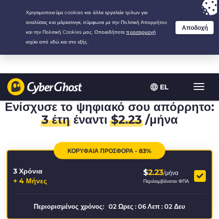
Your choice:
The Best Deal
for 3.3333333333333-years at $
2.23
/month
EL
Εναλλ
πλοήγ
Ενίσχυσε το ψηφιακό σου απόρρητο:
3 έτη
έναντι
$
2.23
/μήνα
ΚΟΡΥΦΑΙΑ ΠΡΟΣΦΟΡΑ - 83%
3 Χρόνια
$
2.23
/μήνα
+ 4 Μήνες
Περιλαμβάνεται ΦΠΑ
Περιορισμένος χρόνος:
02
Ωρες
:
06
Λεπ
:
02
Δευ