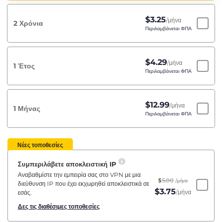
$
3.25
/μήνα
2 Χρόνια
Περιλαμβάνεται ΦΠΑ
$
4.29
/μήνα
1 Έτος
Περιλαμβάνεται ΦΠΑ
$
12.99
/μήνα
1 Μήνας
Περιλαμβάνεται ΦΠΑ
Νέες τοποθεσίες
Συμπεριλάβετε αποκλειστική IP
Αναβαθμίστε την εμπειρία σας στο VPN με μια
$
5.00
/μήνα
διεύθυνση IP που έχει εκχωρηθεί αποκλειστικά σε
$
3.75
/μήνα
εσάς.
Δες τις διαθέσιμες τοποθεσίες