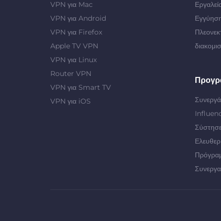
VPN για Mac
Εργαλεί
VPN για Android
Εγγύηση
VPN για Firefox
Πλεονεκ
Apple TV VPN
διακομι
VPN για Linux
Router VPN
Προγρ
VPN για Smart TV
Συνεργά
VPN για iOS
Influen
Σύστησε
Ελευθερ
Πρόγρα
Συνεργα