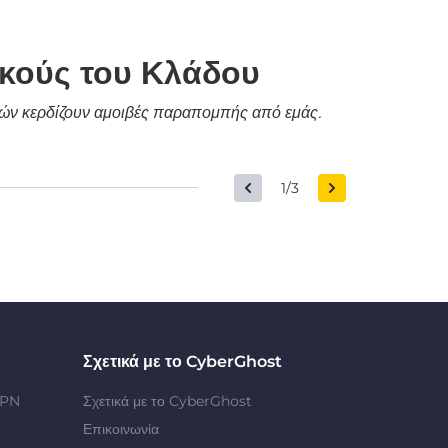
ικούς του Κλάδου
δικών κερδίζουν αμοιβές παραπομπής από εμάς.
1/3
Σχετικά με το CyberGhost
VPN
Σχετικά με το CyberGhost
Επικοινωνία