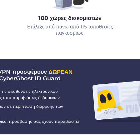
100 χώρες διακομιστών
Επίλεξε από πάνω από 115 τοποθεσίες
παγκοσμίως.
 VPN προσφέρουν
ΔΩΡΕΑΝ
CyberGhost ID Guard
τις διευθύνσεις ηλεκτρονικού
ς από παραβιάσεις δεδομένων
εων σε περίπτωση διαρροής των
ωδικοί πρόσβασής σας έχουν παραβιαστεί