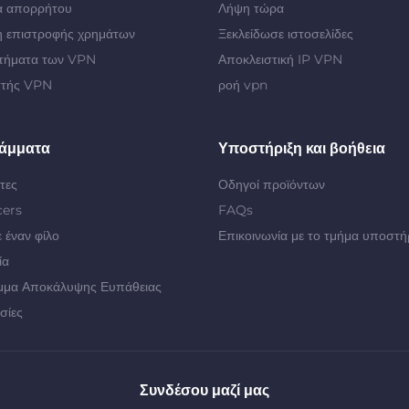
α απορρήτου
Λήψη τώρα
 επιστροφής χρημάτων
Ξεκλείδωσε ιστοσελίδες
τήματα των VPN
Αποκλειστική IP VPN
στής VPN
ροή vpn
άμματα
Υποστήριξη και βοήθεια
τες
Οδηγοί προϊόντων
cers
FAQs
 έναν φίλο
Επικοινωνία με το τμήμα υποστή
ία
μμα Αποκάλυψης Ευπάθειας
σίες
Συνδέσου μαζί μας