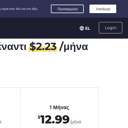
Login
EL
ναντι
$
2.23
/μήνα
1 Μήνας
12.99
$
α
/μήνα