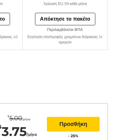
νο
Χρέωση
$12.99
κάθε μήνα
το
Απόκτησε το πακέτο
Περιλαμβάνεται ΦΠΑ
άρκειας 45
Εγγύηση επιστροφής χρημάτων διάρκειας 14
ημερών
$
5.00
/μήνα
Προσθήκη
3.75
$
/μήνα
-
25
%