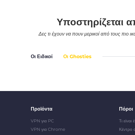
Υποστηρίζεται α
Δες τι έχουν να πουν μερικοί από τους πιο ι
Οι Ειδικοί
Οι Ghosties
Προϊόντα
Πόροι
VPN για PC
Τι είναι
VPN για Chrome
Κέντρο 