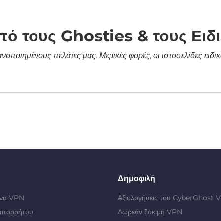
πό τους Ghosties & τους Ειδ
κανοποιημένους πελάτες μας. Μερικές φορές, οι ιστοσελίδες ει
Δημοφιλή
 ένα VPN
Αξιολογήσεις του CyberGhost 
απορρήτου
Δωρεάν δοκιμή VPN