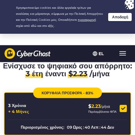
Your choice:
The Best Deal
for 3.3333333333333-years at $
2.23
/month
EL
Εναλλ
πλοήγ
Ενίσχυσε το ψηφιακό σου απόρρητο:
3 έτη
έναντι
$
2.23
/μήνα
ΚΟΡΥΦΑΙΑ ΠΡΟΣΦΟΡΑ - 83%
3 Χρόνια
$
2.23
/μήνα
+ 4 Μήνες
Περιλαμβάνεται ΦΠΑ
Περιορισμένος χρόνος:
09
Ωρες
:
40
Λεπ
:
44
Δευ