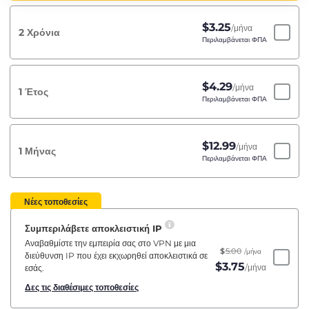
$
3.25
/μήνα
2 Χρόνια
Περιλαμβάνεται ΦΠΑ
$
4.29
/μήνα
1 Έτος
Περιλαμβάνεται ΦΠΑ
$
12.99
/μήνα
1 Μήνας
Περιλαμβάνεται ΦΠΑ
Νέες τοποθεσίες
Συμπεριλάβετε αποκλειστική IP
Αναβαθμίστε την εμπειρία σας στο VPN με μια
$
5.00
/μήνα
διεύθυνση IP που έχει εκχωρηθεί αποκλειστικά σε
$
3.75
/μήνα
εσάς.
Δες τις διαθέσιμες τοποθεσίες