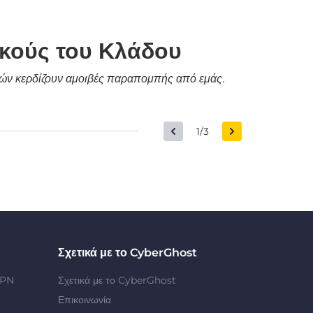
ικούς του Κλάδου
δικών κερδίζουν αμοιβές παραπομπής από εμάς.
1/3
Σχετικά με το CyberGhost
VPN
Σχετικά με το CyberGhost
Επικοινωνία