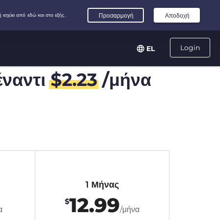
Login
EL
ναντι
$
2.23
/μήνα
1 Μήνας
12.99
$
α
/μήνα