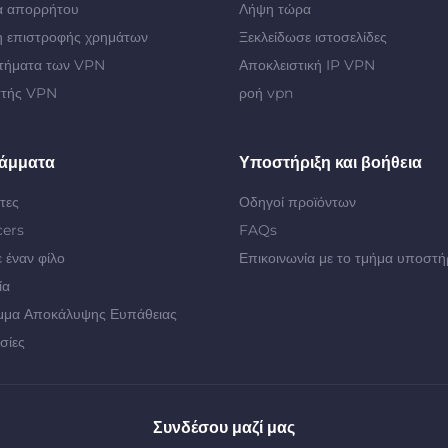
α απορρήτου
Λήψη τώρα
 επιστροφής χρημάτων
Ξεκλείδωσε ιστοσελίδες
τήματα των VPN
Αποκλειστική IP VPN
στής VPN
ροή vpn
άμματα
Υποστήριξη και βοήθεια
τες
Οδηγοί προϊόντων
cers
FAQs
 έναν φίλο
Επικοινωνία με το τμήμα υποστή
ία
μμα Αποκάλυψης Ευπάθειας
σίες
Συνδέσου μαζί μας