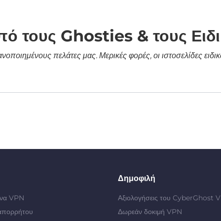
πό τους Ghosties & τους Ειδ
κανοποιημένους πελάτες μας. Μερικές φορές, οι ιστοσελίδες ει
Δημοφιλή
 ένα VPN
Αξιολογήσεις του CyberGhost 
απορρήτου
Δωρεάν δοκιμή VPN