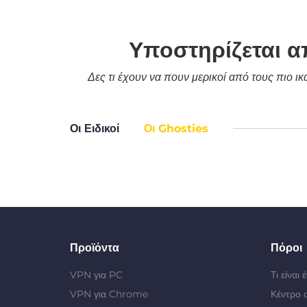
Υποστηρίζεται α
Δες τι έχουν να πουν μερικοί από τους πιο ι
Οι Ειδικοί
Οι Ghosties
Προϊόντα
Πόροι
VPN για PC
Τι είναι
VPN για Chrome
Κέντρο 