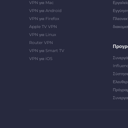
VPN για Mac
Εργαλεί
VPN για Android
Εγγύηση
VPN για Firefox
Πλεονεκ
Apple TV VPN
διακομι
VPN για Linux
Router VPN
Προγρ
VPN για Smart TV
Συνεργά
VPN για iOS
Influen
Σύστησε
Ελευθερ
Πρόγρα
Συνεργα