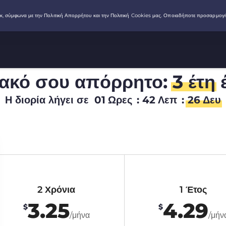
ιακό σου απόρρητο:
3 έτη
έ
Η διορία λήγει σε
01
Ωρες
:
42
Λεπ
:
25
Δευ
2 Χρόνια
1 Έτος
3.25
4.29
$
$
/μήνα
/μήν