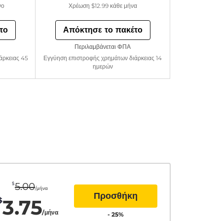
νο
Χρέωση
$12.99
κάθε μήνα
το
Απόκτησε το πακέτο
Περιλαμβάνεται ΦΠΑ
άρκειας 45
Εγγύηση επιστροφής χρημάτων διάρκειας 14
ημερών
$
5.00
/μήνα
Προσθήκη
3.75
$
/μήνα
-
25
%