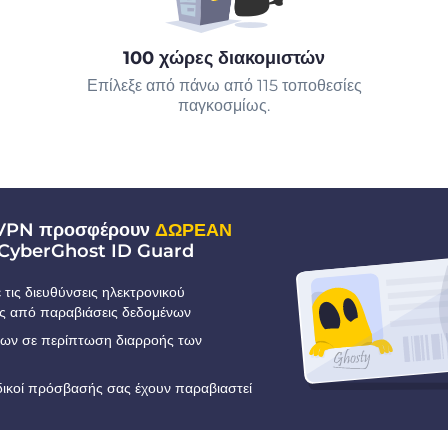
100 χώρες διακομιστών
Επίλεξε από πάνω από 115 τοποθεσίες
παγκοσμίως.
 VPN προσφέρουν
ΔΩΡΕΑΝ
CyberGhost ID Guard
τις διευθύνσεις ηλεκτρονικού
ς από παραβιάσεις δεδομένων
εων σε περίπτωση διαρροής των
ωδικοί πρόσβασής σας έχουν παραβιαστεί