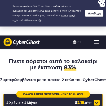
Your choice:
The Best Deal
for 2.1666666666667-years at $
2.19
/month
EL
Εναλλ
πλοήγ
Γίνετε αόρατοι αυτό το καλοκαίρι
με έκπτωση
83%
Συμπεριλαμβάνεται με το πακέτο 2 ετών του CyberGhost
ΚΑΛΟΚΑΙΡΙΝΉ ΠΡΟΣΦΟΡΆ - ΈΚΠΤΩΣΗ 83%
$
2.19
2 Χρόνια + 2 Μήνες
/μήνα