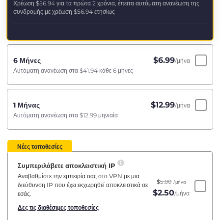
Χρέωση
$56.94
για τα πρώτα 2 χρόνια, έπειτα αυτόματη ανανέωση της
συνδρομής με χρέωση
$56.94
ετησίως
$
6.99
6 Μήνες
/μήνα
Αυτόματη ανανέωση στα
$41.94
κάθε 6 μήνες
$
12.99
1 Μήνας
/μήνα
Αυτόματη ανανέωση στα
$12.99
μηνιαία
Νέες τοποθεσίες
Συμπεριλάβετε αποκλειστική IP
Αναβαθμίστε την εμπειρία σας στο VPN με μια
$
5.00
/μήνα
διεύθυνση IP που έχει εκχωρηθεί αποκλειστικά σε
$
2.50
/μήνα
εσάς.
Δες τις διαθέσιμες τοποθεσίες