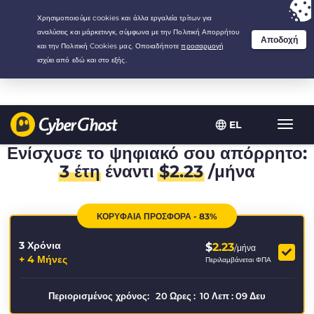
Your choice:
The Best Deal
for 3.3333333333333-years at $
2.23
/month
EL
Εναλλ
πλοήγ
Ενίσχυσε το ψηφιακό σου απόρρητο:
3 έτη
έναντι
$
2.23
/μήνα
ΚΟΡΥΦΑΙΑ ΠΡΟΣΦΟΡΑ - 83%
3 Χρόνια
$
2.23
/μήνα
+ 4 Μήνες
Περιλαμβάνεται ΦΠΑ
Περιορισμένος χρόνος:
20
Ωρες
:
10
Λεπ
:
09
Δευ