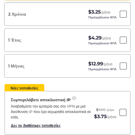
$
3.25
/μήνα
2 Χρόνια
Περιλαμβάνεται ΦΠΑ
$
4.29
/μήνα
1 Έτος
Περιλαμβάνεται ΦΠΑ
$
12.99
/μήνα
1 Μήνας
Περιλαμβάνεται ΦΠΑ
Νέες τοποθεσίες
Συμπεριλάβετε αποκλειστική IP
Αναβαθμίστε την εμπειρία σας στο VPN με μια
$
5.00
/μήνα
διεύθυνση IP που έχει εκχωρηθεί αποκλειστικά σε
$
3.75
/μήνα
εσάς.
Δες τις διαθέσιμες τοποθεσίες