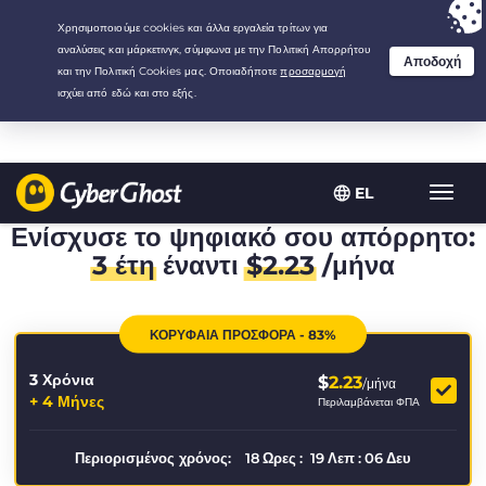
Your choice:
The Best Deal
for 3.3333333333333-years at $
2.23
/month
EL
Εναλλ
πλοήγ
Ενίσχυσε το ψηφιακό σου απόρρητο:
3 έτη
έναντι
$
2.23
/μήνα
ΚΟΡΥΦΑΙΑ ΠΡΟΣΦΟΡΑ - 83%
3 Χρόνια
$
2.23
/μήνα
+ 4 Μήνες
Περιλαμβάνεται ΦΠΑ
Περιορισμένος χρόνος:
18
Ωρες
:
19
Λεπ
:
06
Δευ