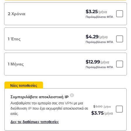
$
3.25
/μήνα
2 Χρόνια
Περιλαμβάνεται ΦΠΑ
$
4.29
/μήνα
1 Έτος
Περιλαμβάνεται ΦΠΑ
$
12.99
/μήνα
1 Μήνας
Περιλαμβάνεται ΦΠΑ
Νέες τοποθεσίες
Συμπεριλάβετε αποκλειστική IP
Αναβαθμίστε την εμπειρία σας στο VPN με μια
$
5.00
/μήνα
διεύθυνση IP που έχει εκχωρηθεί αποκλειστικά σε
$
3.75
/μήνα
εσάς.
Δες τις διαθέσιμες τοποθεσίες