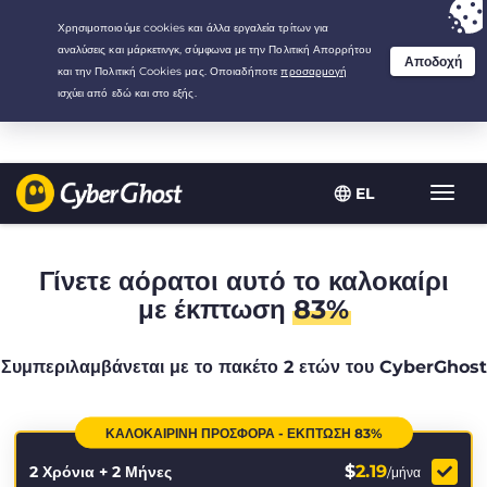
Your choice:
The Best Deal
for 2.1666666666667-years at $
2.19
/month
EL
Εναλλ
πλοήγ
Γίνετε αόρατοι αυτό το καλοκαίρι
με έκπτωση
83%
Συμπεριλαμβάνεται με το πακέτο 2 ετών του CyberGhost
ΚΑΛΟΚΑΙΡΙΝΉ ΠΡΟΣΦΟΡΆ - ΈΚΠΤΩΣΗ 83%
$
2.19
2 Χρόνια + 2 Μήνες
/μήνα