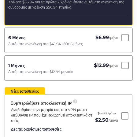
Χρέωση
$56.94
για τα πρώτα 2 χρόνια, έπειτα αυτόματη ανανέωση της
συνδρομής με χρέωση
$56.94
ετησίως
$
6.99
6 Μήνες
/μήνα
Αυτόματη ανανέωση στα
$41.94
κάθε 6 μήνες
$
12.99
1 Μήνας
/μήνα
Αυτόματη ανανέωση στα
$12.99
μηνιαία
Νέες τοποθεσίες
Συμπεριλάβετε αποκλειστική IP
Αναβαθμίστε την εμπειρία σας στο VPN με μια
$
5.00
/μήνα
διεύθυνση IP που έχει εκχωρηθεί αποκλειστικά σε
$
2.50
/μήνα
εσάς.
Δες τις διαθέσιμες τοποθεσίες