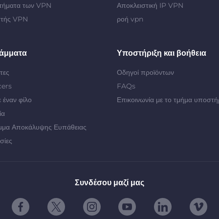
τήματα των VPN
Αποκλειστική IP VPN
στής VPN
ροή vpn
άμματα
Υποστήριξη και βοήθεια
τες
Οδηγοί προϊόντων
cers
FAQs
 έναν φίλο
Επικοινωνία με το τμήμα υποστή
ία
μμα Αποκάλυψης Ευπάθειας
σίες
Συνδέσου μαζί μας