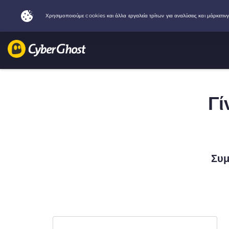
Γί
Συμ