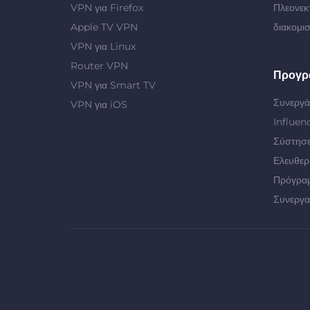
VPN για Firefox
Πλεονεκ
Apple TV VPN
διακομι
VPN για Linux
Router VPN
Προγρ
VPN για Smart TV
Συνεργά
VPN για iOS
Influen
Σύστησε
Ελευθερ
Πρόγρα
Συνεργα