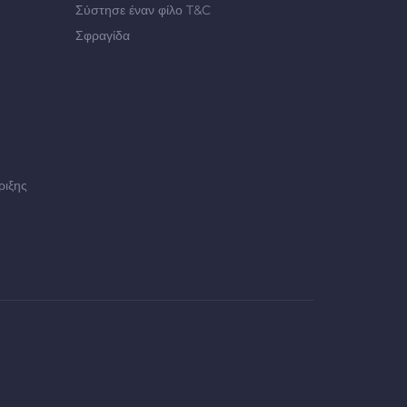
Σύστησε έναν φίλο T&C
Σφραγίδα
ριξης