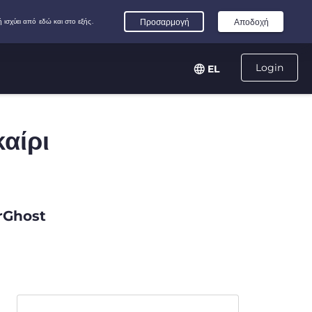
Login
EL
καίρι
erGhost