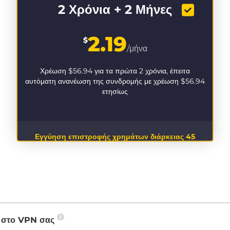
2 Χρόνια + 2 Μήνες
2.19
$
/μήνα
Χρέωση
$56.94
για τα πρώτα 2 χρόνια, έπειτα
αυτόματη ανανέωση της συνδρομής με χρέωση
$56.94
ετησίως
Εγγύηση επιστροφής χρημάτων διάρκειας 45
ημερών
P στο VPN σας