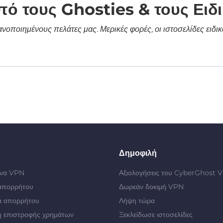
πό τους Ghosties & τους Ειδ
κανοποιημένους πελάτες μας. Μερικές φορές, οι ιστοσελίδες ει
Δημοφιλή
 ένα VPN
Αξιολογήσεις του CyberGhost 
απορρήτου
Δωρεάν δοκιμή VPN
α απορρήτου
Λήψη τώρα
 επιστροφής χρημάτων
Ξεκλείδωσε ιστοσελίδες