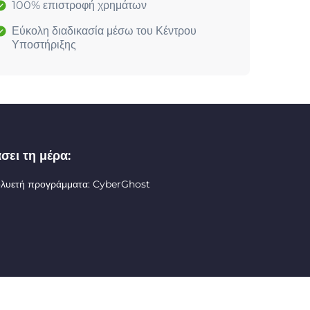
100% επιστροφή χρημάτων
Εύκολη διαδικασία μέσω του Κέντρου
Υποστήριξης
σει τη μέρα:
ολυετή προγράμματα: CyberGhost