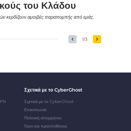
ικούς του Κλάδου
δικών κερδίζουν αμοιβές παραπομπής από εμάς.
1/3
Σχετικά με το CyberGhost
VPN
Σχετικά με το CyberGhost
Επικοινωνία
Πολιτική απορρήτου
Όροι και προϋποθέσεις