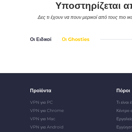
Υποστηρίζεται α
Δες τι έχουν να πουν μερικοί από τους πιο ι
Οι Ειδικοί
Οι Ghosties
Προϊόντα
Πόροι
VPN για PC
Τι είναι
VPN για Chrome
Κέντρο 
VPN για Mac
Εργαλεί
VPN για Android
Εγγύηση