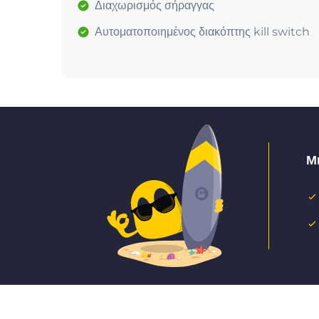
Διαχωρισμός σήραγγας
Αυτοματοποιημένος διακόπτης kill switch
Μ