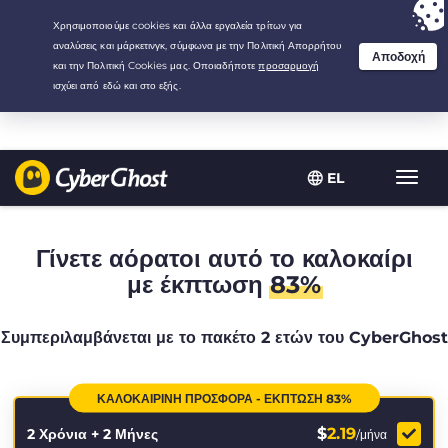
Your choice:
The Best Deal
for 2.1666666666667-years at $
2.19
/month
EL
Εναλλ
πλοήγ
Γίνετε αόρατοι αυτό το καλοκαίρι
με έκπτωση
83%
Συμπεριλαμβάνεται με το πακέτο 2 ετών του CyberGhost
ΚΑΛΟΚΑΙΡΙΝΉ ΠΡΟΣΦΟΡΆ - ΈΚΠΤΩΣΗ 83%
$
2.19
2 Χρόνια + 2 Μήνες
/μήνα