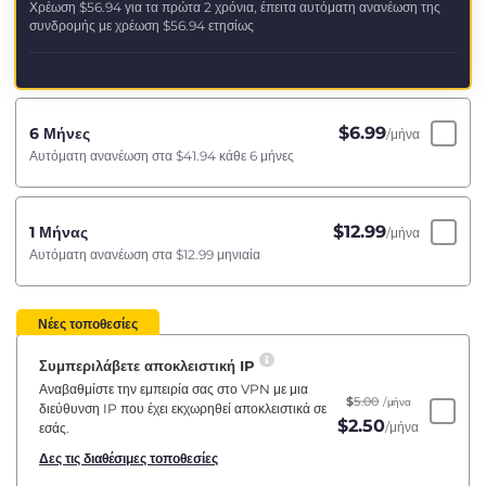
Χρέωση
$56.94
για τα πρώτα 2 χρόνια, έπειτα αυτόματη ανανέωση της
συνδρομής με χρέωση
$56.94
ετησίως
$
6.99
6 Μήνες
/μήνα
Αυτόματη ανανέωση στα
$41.94
κάθε 6 μήνες
$
12.99
1 Μήνας
/μήνα
Αυτόματη ανανέωση στα
$12.99
μηνιαία
Νέες τοποθεσίες
Συμπεριλάβετε αποκλειστική IP
Αναβαθμίστε την εμπειρία σας στο VPN με μια
$
5.00
/μήνα
διεύθυνση IP που έχει εκχωρηθεί αποκλειστικά σε
$
2.50
/μήνα
εσάς.
Δες τις διαθέσιμες τοποθεσίες